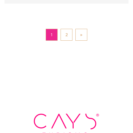
1
2
»