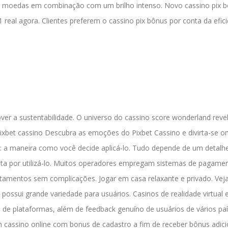
e moedas em combinação com um brilho intenso. Novo cassino pix bôn
real agora. Clientes preferem o cassino pix bônus por conta da efici
s
over a sustentabilidade. O universo do cassino score wonderland rev
xbet cassino Descubra as emoções do Pixbet Cassino e divirta-se on
o: a maneira como você decide aplicá-lo. Tudo depende de um detalhe
pta por utilizá-lo. Muitos operadores empregam sistemas de pagamen
vantamentos sem complicações. Jogar em casa relaxante e privado. Ve
possui grande variedade para usuários. Casinos de realidade virtual e
gem de plataformas, além de feedback genuíno de usuários de vários pa
assino online com bonus de cadastro a fim de receber bônus adici