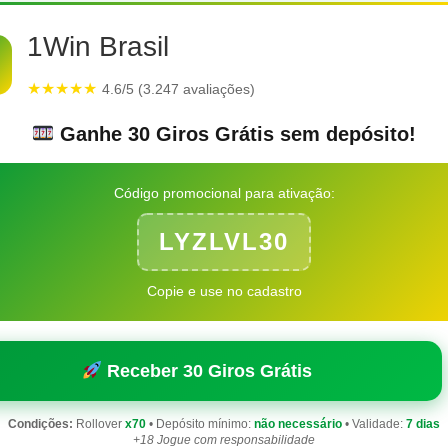
1Win Brasil
★★★★★
4.6/5 (3.247 avaliações)
Ganhe 30 Giros Grátis sem depósito!
Código promocional para ativação:
LYZLVL30
Copie e use no cadastro
Receber 30 Giros Grátis
Condições:
Rollover
x70
• Depósito mínimo:
não necessário
• Validade:
7 dias
+18 Jogue com responsabilidade