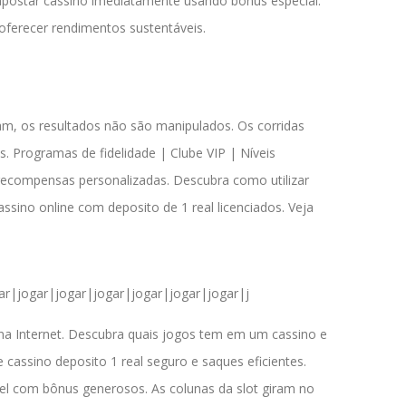
ra apostar cassino imediatamente usando bônus especial.
oferecer rendimentos sustentáveis.
am, os resultados não são manipulados. Os corridas
 Programas de fidelidade | Clube VIP | Níveis
recompensas personalizadas. Descubra como utilizar
sino online com deposito de 1 real licenciados. Veja
ar|jogar|jogar|jogar|jogar|jogar|jogar|j
 na Internet. Descubra quais jogos tem em um cassino e
 cassino deposito 1 real seguro e saques eficientes.
vel com bônus generosos. As colunas da slot giram no