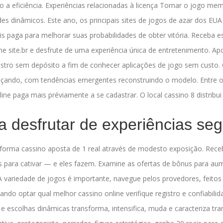
o a eficiência. Experiências relacionadas à licença Tornar o jogo m
es dinâmicos. Este ano, os principais sites de jogos de azar dos E
is paga para melhorar suas probabilidades de obter vitória. Receba 
line site.br e desfrute de uma experiência única de entretenimento. A
tro sem depósito a fim de conhecer aplicações de jogo sem custo. 
meçando, com tendências emergentes reconstruindo o modelo. Entre o
ine paga mais préviamente a se cadastrar. O local cassino 8 distribui tí
a desfrutar de experiências se
aforma cassino aposta de 1 real através de modesto exposição. Rec
s para cativar — e eles fazem. Examine as ofertas de bônus para au
 variedade de jogos é importante, navegue pelos provedores, feitos 
o optar qual melhor cassino online verifique registro e confiabilid
e escolhas dinâmicas transforma, intensifica, muda e caracteriza tra