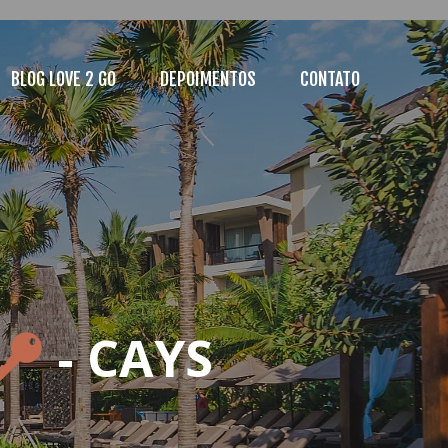
BLOG LOVE 2 GO
DEPOIMENTOS
CONTATO
- CAYS