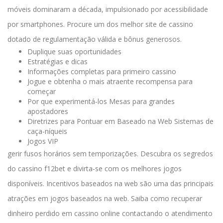
móveis dominaram a década, impulsionado por acessibilidade
por smartphones. Procure um dos melhor site de cassino
dotado de regulamentação válida e bônus generosos.
Duplique suas oportunidades
Estratégias e dicas
Informações completas para primeiro cassino
Jogue e obtenha o mais atraente recompensa para
começar
Por que experimentá-los Mesas para grandes
apostadores
Diretrizes para Pontuar em Baseado na Web Sistemas de
caça-níqueis
Jogos VIP
gerir fusos horários sem temporizações. Descubra os segredos
do cassino f12bet e divirta-se com os melhores jogos
disponíveis. Incentivos baseados na web são uma das principais
atrações em jogos baseados na web. Saiba como recuperar
dinheiro perdido em cassino online contactando o atendimento