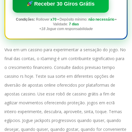
Receber 30 Giros Grátis
Condições:
Rollover
x70
• Depósito mínimo:
não necessário
•
Validade:
7 dias
+18 Jogue com responsabilidade
Viva em um cassino para experimentar a sensação do jogo. No
final das contas, o iGaming é um contribuinte significativo para
o crescimento financeiro. Consulte dados previsao tempo
cassino rs hoje. Teste sua sorte em diferentes opções de
diversão de apostas online oferecidos por plataformas de
apostas cassino. Use esse robô de cassino grátis a fim de
agilizar movimentos oferecendo proteção. jogos em ecrã
inteiro experimente, descubra, aproveite, sinta, toque. Temas
egípcios. Jogue jackpots progressivos quando quiser, quando
desejar, quando quiser, quando gostar, quando for conveniente