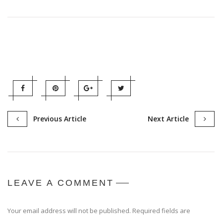
Previous Article
Next Article
LEAVE A COMMENT
Your email address will not be published. Required fields are