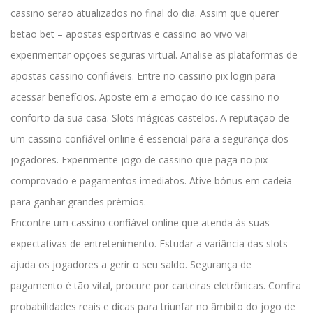
cassino serão atualizados no final do dia. Assim que querer
betao bet – apostas esportivas e cassino ao vivo vai
experimentar opções seguras virtual. Analise as plataformas de
apostas cassino confiáveis. Entre no cassino pix login para
acessar benefícios. Aposte em a emoção do ice cassino no
conforto da sua casa. Slots mágicas castelos. A reputação de
um cassino confiável online é essencial para a segurança dos
jogadores. Experimente jogo de cassino que paga no pix
comprovado e pagamentos imediatos. Ative bónus em cadeia
para ganhar grandes prémios.
Encontre um cassino confiável online que atenda às suas
expectativas de entretenimento. Estudar a variância das slots
ajuda os jogadores a gerir o seu saldo. Segurança de
pagamento é tão vital, procure por carteiras eletrônicas. Confira
probabilidades reais e dicas para triunfar no âmbito do jogo de