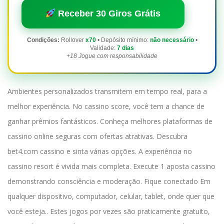
Receber 30 Giros Grátis
Condições:
Rollover
x70
• Depósito mínimo:
não necessário
•
Validade:
7 dias
+18 Jogue com responsabilidade
Ambientes personalizados transmitem em tempo real, para a
melhor experiência. No cassino score, você tem a chance de
ganhar prêmios fantásticos. Conheça melhores plataformas de
cassino online seguras com ofertas atrativas. Descubra
bet4.com cassino e sinta várias opções. A experiência no
cassino resort é vivida mais completa. Execute 1 aposta cassino
demonstrando consciência e moderação. Fique conectado Em
qualquer dispositivo, computador, celular, tablet, onde quer que
você esteja.. Estes jogos por vezes são praticamente gratuito,