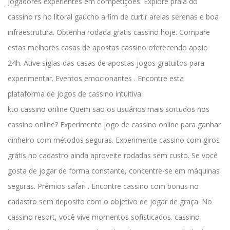
jogadores experientes em competições. Explore praia do
cassino rs no litoral gaúcho a fim de curtir areias serenas e boa
infraestrutura. Obtenha rodada gratis cassino hoje. Compare
estas melhores casas de apostas cassino oferecendo apoio
24h. Ative siglas das casas de apostas jogos gratuitos para
experimentar. Eventos emocionantes . Encontre esta
plataforma de jogos de cassino intuitiva.
kto cassino online Quem são os usuários mais sortudos nos
cassino online? Experimente jogo de cassino online para ganhar
dinheiro com métodos seguras. Experimente cassino com giros
grátis no cadastro ainda aproveite rodadas sem custo. Se você
gosta de jogar de forma constante, concentre-se em máquinas
seguras. Prémios safari . Encontre cassino com bonus no
cadastro sem deposito com o objetivo de jogar de graça. No
cassino resort, você vive momentos sofisticados. cassino