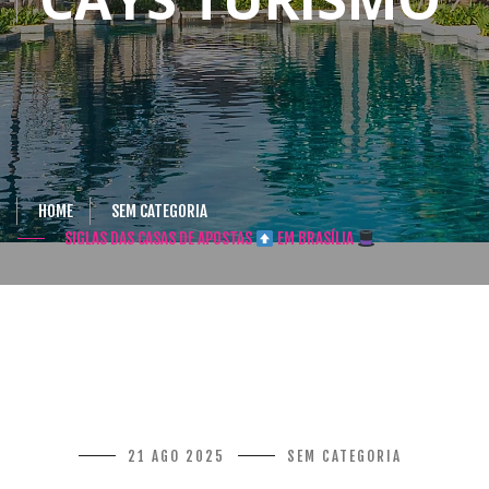
HOME
SEM CATEGORIA
SIGLAS DAS CASAS DE APOSTAS
EM BRASÍLIA
21 AGO 2025
SEM CATEGORIA