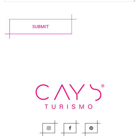
SUBMIT