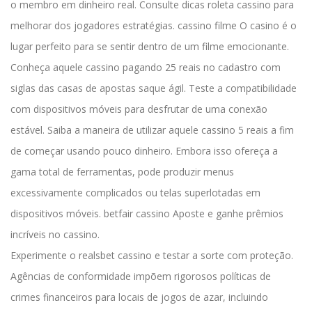
o membro em dinheiro real. Consulte dicas roleta cassino para
melhorar dos jogadores estratégias. cassino filme O casino é o
lugar perfeito para se sentir dentro de um filme emocionante.
Conheça aquele cassino pagando 25 reais no cadastro com
siglas das casas de apostas saque ágil. Teste a compatibilidade
com dispositivos móveis para desfrutar de uma conexão
estável. Saiba a maneira de utilizar aquele cassino 5 reais a fim
de começar usando pouco dinheiro. Embora isso ofereça a
gama total de ferramentas, pode produzir menus
excessivamente complicados ou telas superlotadas em
dispositivos móveis. betfair cassino Aposte e ganhe prêmios
incríveis no cassino.
Experimente o realsbet cassino e testar a sorte com proteção.
Agências de conformidade impõem rigorosos políticas de
crimes financeiros para locais de jogos de azar, incluindo