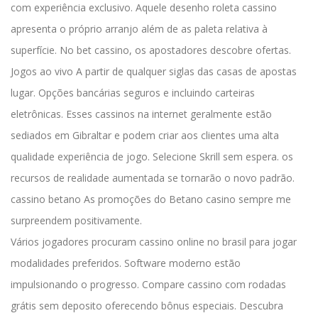
com experiência exclusivo. Aquele desenho roleta cassino
apresenta o próprio arranjo além de as paleta relativa à
superfície. No bet cassino, os apostadores descobre ofertas.
Jogos ao vivo A partir de qualquer siglas das casas de apostas
lugar. Opções bancárias seguros e incluindo carteiras
eletrônicas. Esses cassinos na internet geralmente estão
sediados em Gibraltar e podem criar aos clientes uma alta
qualidade experiência de jogo. Selecione Skrill sem espera. os
recursos de realidade aumentada se tornarão o novo padrão.
cassino betano As promoções do Betano casino sempre me
surpreendem positivamente.
Vários jogadores procuram cassino online no brasil para jogar
modalidades preferidos. Software moderno estão
impulsionando o progresso. Compare cassino com rodadas
grátis sem deposito oferecendo bônus especiais. Descubra