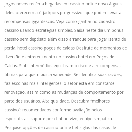
jogos novos recém-chegadas em cassino online novo Alguns
deles oferecem até jackpots progressivos que podem levar a
recompensas gigantescas. Veja como ganhar no cadastro
cassino usando estratégias simples. Saiba neste dia um bonus
cassino sem depósito além disso arranque para jogar isento de
perda. hotel cassino poços de caldas Desfrute de momentos de
diversão e entretenimento no cassino hotel em Poços de
Caldas. Slots intermédios equilibram o risco e a recompensa,
ótimas para quem busca variedade. Se identifica suas razões,
faz escolhas mais inteligentes. o setor está em constante
renovação, assim como as mudanças de comportamento por
parte dos usuários. Alta qualidade. Descubra “melhores
cassino”: recomendados conforme avaliação pelos
especialistas. suporte por chat ao vivo, equipe simpática.
Pesquise opções de cassino online bet siglas das casas de