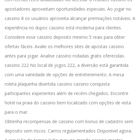
apostadores aproveitam oportunidades especiais. Ao jogar no
cassino 8 os usuários aproveita alcançar premiações notáveis. A
experiência no dupoc cassino está moderna para clientes.
Considere esse cassino deposito minimo 5 reais para obter
ofertas fáceis. Avalie os melhores sites de apostas cassino
antes para jogar. Analise cassino rodadas gratis oferecidas.
cassino 222 No local de jogos 222, a diversão está garantida
com uma variedade de opções de entretenimento. A mesa
roleta plaquinha divertida cassino cassino conquista
participantes experientes além de recém-chegados. Encontre
hotel na praia do cassino bem localizado com opções de vista
para o mar.
Obtenha recompensas de cassino com bonus de cadastro sem
deposito sem riscos. Carros regulamentados Disponível agora.