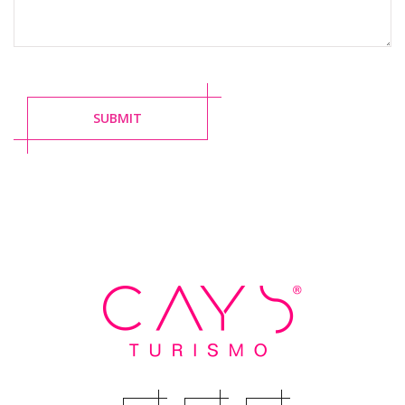
SUBMIT