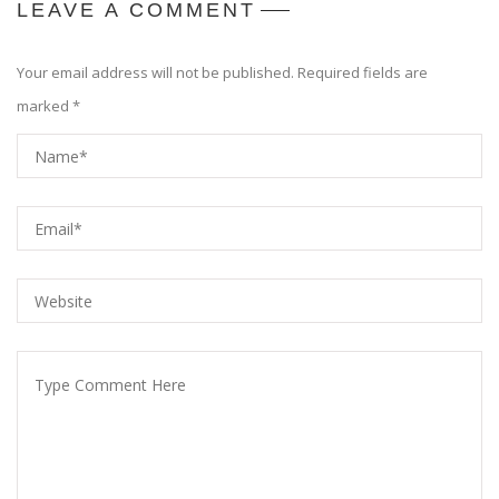
LEAVE A COMMENT
Your email address will not be published. Required fields are
marked
*