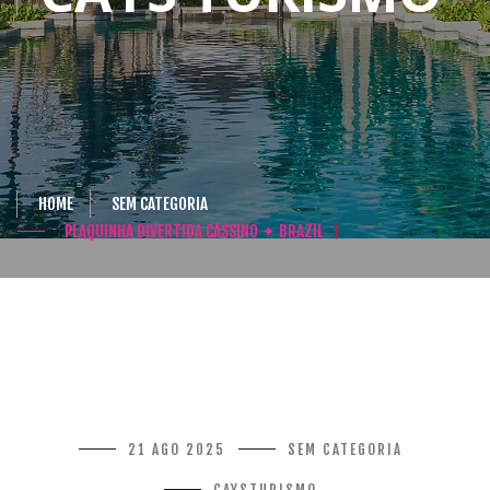
HOME
SEM CATEGORIA
PLAQUINHA DIVERTIDA CASSINO ✦ BRAZIL
21 AGO 2025
SEM CATEGORIA