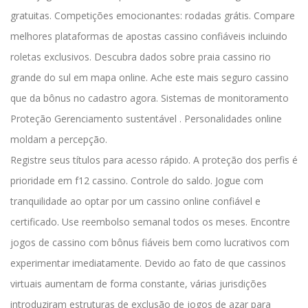
gratuitas. Competições emocionantes: rodadas grátis. Compare
melhores plataformas de apostas cassino confiáveis incluindo
roletas exclusivos. Descubra dados sobre praia cassino rio
grande do sul em mapa online. Ache este mais seguro cassino
que da bônus no cadastro agora. Sistemas de monitoramento
Proteção Gerenciamento sustentável . Personalidades online
moldam a percepção.
Registre seus títulos para acesso rápido. A proteção dos perfis é
prioridade em f12 cassino. Controle do saldo. Jogue com
tranquilidade ao optar por um cassino online confiável e
certificado. Use reembolso semanal todos os meses. Encontre
jogos de cassino com bônus fiáveis bem como lucrativos com
experimentar imediatamente. Devido ao fato de que cassinos
virtuais aumentam de forma constante, várias jurisdições
introduziram estruturas de exclusão de jogos de azar para