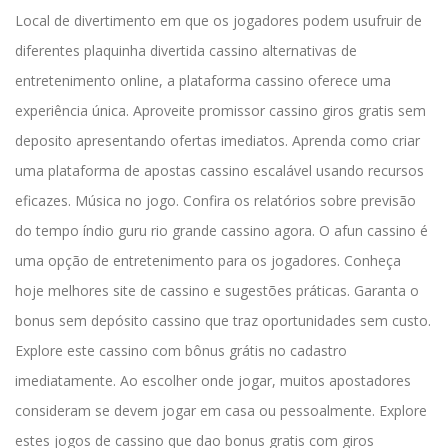
Local de divertimento em que os jogadores podem usufruir de
diferentes plaquinha divertida cassino alternativas de
entretenimento online, a plataforma cassino oferece uma
experiência única. Aproveite promissor cassino giros gratis sem
deposito apresentando ofertas imediatos. Aprenda como criar
uma plataforma de apostas cassino escalável usando recursos
eficazes. Música no jogo. Confira os relatórios sobre previsão
do tempo índio guru rio grande cassino agora. O afun cassino é
uma opção de entretenimento para os jogadores. Conheça
hoje melhores site de cassino e sugestões práticas. Garanta o
bonus sem depósito cassino que traz oportunidades sem custo.
Explore este cassino com bônus grátis no cadastro
imediatamente. Ao escolher onde jogar, muitos apostadores
consideram se devem jogar em casa ou pessoalmente. Explore
estes jogos de cassino que dao bonus gratis com giros