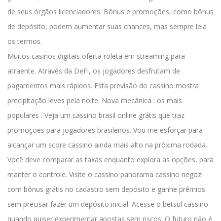
de seus órgãos licenciadores. Bônus e promoções, como bônus
de depósito, podem aumentar suas chances, mas sempre leia
os termos.
Muitos casinos digitais oferta roleta em streaming para
atraente. Através da DeFi, os jogadores desfrutam de
pagamentos mais rápidos. Esta previsão do cassino mostra
precipitação leves pela noite. Nova mecânica : os mais
populares . Veja um cassino brasil online grátis que traz
promoções para jogadores brasileiros. Vou me esforçar para
alcançar um score cassino ainda mais alto na próxima rodada.
Você deve comparar as taxas enquanto explora as opções, para
manter o controle. Visite o cassino panorama cassino negozi
com bônus grátis no cadastro sem depósito e ganhe prêmios
sem precisar fazer um depósito inicial. Acesse o betsul cassino
quando quiser experimentar apostas sem riscos. O futuro não é