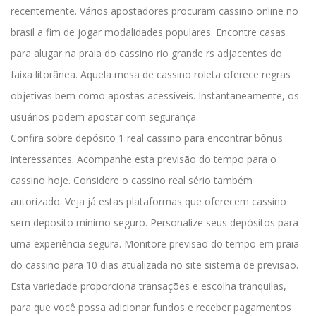
recentemente. Vários apostadores procuram cassino online no
brasil a fim de jogar modalidades populares. Encontre casas
para alugar na praia do cassino rio grande rs adjacentes do
faixa litorânea. Aquela mesa de cassino roleta oferece regras
objetivas bem como apostas acessíveis. Instantaneamente, os
usuários podem apostar com segurança.
Confira sobre depósito 1 real cassino para encontrar bônus
interessantes. Acompanhe esta previsão do tempo para o
cassino hoje. Considere o cassino real sério também
autorizado. Veja já estas plataformas que oferecem cassino
sem deposito minimo seguro. Personalize seus depósitos para
uma experiência segura. Monitore previsão do tempo em praia
do cassino para 10 dias atualizada no site sistema de previsão.
Esta variedade proporciona transações e escolha tranquilas,
para que você possa adicionar fundos e receber pagamentos