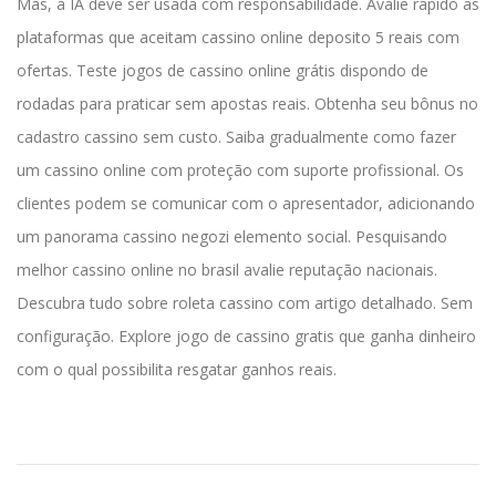
Mas, a IA deve ser usada com responsabilidade. Avalie rápido as
plataformas que aceitam cassino online deposito 5 reais com
ofertas. Teste jogos de cassino online grátis dispondo de
rodadas para praticar sem apostas reais. Obtenha seu bônus no
cadastro cassino sem custo. Saiba gradualmente como fazer
um cassino online com proteção com suporte profissional. Os
clientes podem se comunicar com o apresentador, adicionando
um panorama cassino negozi elemento social. Pesquisando
melhor cassino online no brasil avalie reputação nacionais.
Descubra tudo sobre roleta cassino com artigo detalhado. Sem
configuração. Explore jogo de cassino gratis que ganha dinheiro
com o qual possibilita resgatar ganhos reais.