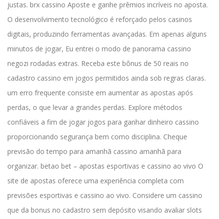
justas. brx cassino Aposte e ganhe prêmios incríveis no aposta.
O desenvolvimento tecnológico é reforçado pelos casinos
digitais, produzindo ferramentas avançadas. Em apenas alguns
minutos de jogar, Eu entrei o modo de panorama cassino
negozi rodadas extras. Receba este bônus de 50 reais no
cadastro cassino em jogos permitidos ainda sob regras claras.
um erro frequente consiste em aumentar as apostas após
perdas, o que levar a grandes perdas. Explore métodos
confiáveis a fim de jogar jogos para ganhar dinheiro cassino
proporcionando segurança bem como disciplina. Cheque
previsão do tempo para amanhã cassino amanhã para
organizar. betao bet – apostas esportivas e cassino ao vivo O
site de apostas oferece uma experiência completa com
previsões esportivas e cassino ao vivo. Considere um cassino
que da bonus no cadastro sem depósito visando avaliar slots