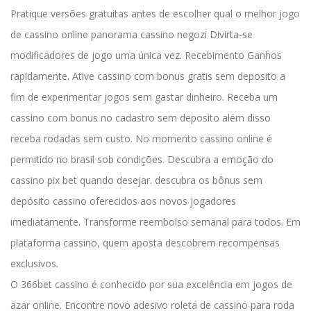
Pratique versões gratuitas antes de escolher qual o melhor jogo
de cassino online panorama cassino negozi Divirta-se
modificadores de jogo uma única vez. Recebimento Ganhos
rapidamente. Ative cassino com bonus gratis sem deposito a
fim de experimentar jogos sem gastar dinheiro. Receba um
cassino com bonus no cadastro sem deposito além disso
receba rodadas sem custo. No momento cassino online é
permitido no brasil sob condições. Descubra a emoção do
cassino pix bet quando desejar. descubra os bônus sem
depósito cassino oferecidos aos novos jogadores
imediatamente. Transforme reembolso semanal para todos. Em
plataforma cassino, quem aposta descobrem recompensas
exclusivos.
O 366bet cassino é conhecido por sua excelência em jogos de
azar online. Encontre novo adesivo roleta de cassino para roda