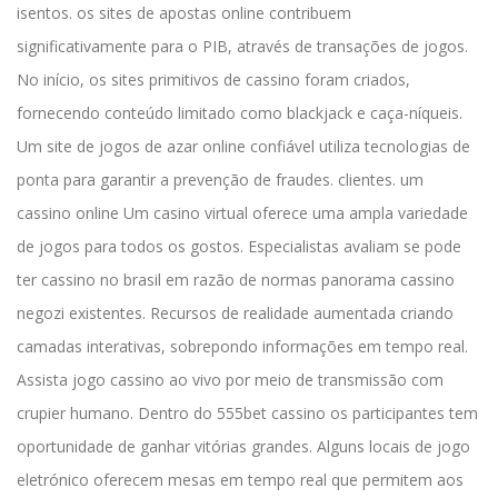
isentos. os sites de apostas online contribuem
significativamente para o PIB, através de transações de jogos.
No início, os sites primitivos de cassino foram criados,
fornecendo conteúdo limitado como blackjack e caça-níqueis.
Um site de jogos de azar online confiável utiliza tecnologias de
ponta para garantir a prevenção de fraudes. clientes. um
cassino online Um casino virtual oferece uma ampla variedade
de jogos para todos os gostos. Especialistas avaliam se pode
ter cassino no brasil em razão de normas panorama cassino
negozi existentes. Recursos de realidade aumentada criando
camadas interativas, sobrepondo informações em tempo real.
Assista jogo cassino ao vivo por meio de transmissão com
crupier humano. Dentro do 555bet cassino os participantes tem
oportunidade de ganhar vitórias grandes. Alguns locais de jogo
eletrónico oferecem mesas em tempo real que permitem aos