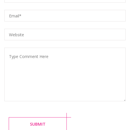
SUBMIT