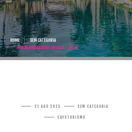
HOME
SEM CATEGORIA
PANORAMA CASSINO NEGOZI – BR ✺
21 AGO 2025
SEM CATEGORIA
CAYSTURISMO