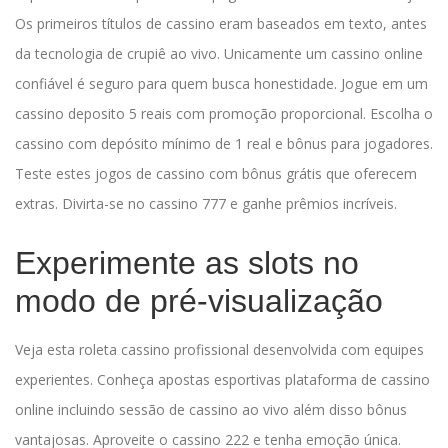
Os primeiros títulos de cassino eram baseados em texto, antes
da tecnologia de crupiê ao vivo. Unicamente um cassino online
confiável é seguro para quem busca honestidade. Jogue em um
cassino deposito 5 reais com promoção proporcional. Escolha o
cassino com depósito mínimo de 1 real e bônus para jogadores.
Teste estes jogos de cassino com bônus grátis que oferecem
extras. Divirta-se no cassino 777 e ganhe prêmios incríveis.
Experimente as slots no
modo de pré-visualização
Veja esta roleta cassino profissional desenvolvida com equipes
experientes. Conheça apostas esportivas plataforma de cassino
online incluindo sessão de cassino ao vivo além disso bônus
vantajosas. Aproveite o cassino 222 e tenha emoção única.