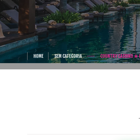
HOME
SEM CATEGORIA
COUNTRY CASSINO ❀ 