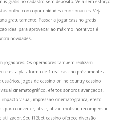
us grátis no cadastro sem depósito. Veja sem esforço
stas online com oportunidades emocionantes. Veja
ana gratuitamente. Passar a jogar cassino gratis
ução ideal para aproveitar ao máximo incentivos é
ontra novidades.
tam jogadores. Os operadores também realizam
mente esta plataforma de 1 real cassino préviamente a
 usuários. Jogos de cassino online country cassino
o visual cinematográfico, efeitos sonoros avançados,
a, impacto visual, impressão cinematográfica, efeito
 para converter, atrair, ativar, motivar, recompensar…
tilizador. Seu f12bet cassino oferece diversão