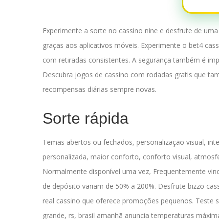
Experimente a sorte no cassino nine e desfrute de uma
graças aos aplicativos móveis. Experimente o bet4 cass
com retiradas consistentes. A segurança também é imp
Descubra jogos de cassino com rodadas gratis que tam
recompensas diárias sempre novas.
Sorte rápida
Temas abertos ou fechados, personalização visual, int
personalizada, maior conforto, conforto visual, atmosf
Normalmente disponível uma vez, Frequentemente vincu
de depósito variam de 50% a 200%. Desfrute bizzo cass
real cassino que oferece promoções pequenos. Teste sua
grande, rs, brasil amanhã anuncia temperaturas máxima