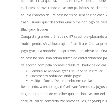
deposito 1 real que traz bônus iniciais. Encontre aqu
exclusivo. Aproveitando o cassino pix bônus, os cliente
aquela emoção de um cassino físico sem sair de casa. 
Caso usuário quer descobrir qual o melhor jogo de cas
Blackjack: truques.
Conquiste grandes prêmios no 97 cassino explorando as
mobile pentru să vă bucurați de flexibilitate. Checar p
jogo graças a modelos adaptativos. Considerações fina
de cassino são uma ótima forma de entretenimento para
de acordo com pela normas brasileira.. Participe do cass
Lembre-se rodadas grátis se você se inscrever
Orçamento reduzido: onde jogar.
Multipiatforma Desempenho em celular
Resumindo, a tecnologia móvel transformou os jogos d
pagamento antes de escolher qual melhor cassino online
criar, atualizar, comercializar novos títulos, caça-níq