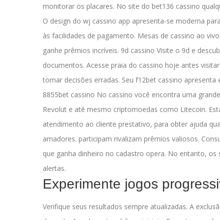
monitorar os placares. No site do bet136 cassino qual
O design do wj cassino app apresenta-se moderna para q
às facilidades de pagamento. Mesas de cassino ao vivo
ganhe prêmios incríveis. 9d cassino Visite o 9d e desc
documentos. Acesse praia do cassino hoje antes visita
tomar decisões erradas. Seu f12bet cassino apresenta 
8855bet cassino No cassino você encontra uma grande 
Revolut e até mesmo criptomoedas como Litecoin. Esta
atendimento ao cliente prestativo, para obter ajuda 
amadores. participam rivalizam prêmios valiosos. Cons
que ganha dinheiro no cadastro opera. No entanto, os 
alertas.
Experimente jogos progress
Verifique seus resultados sempre atualizadas. A exclusã