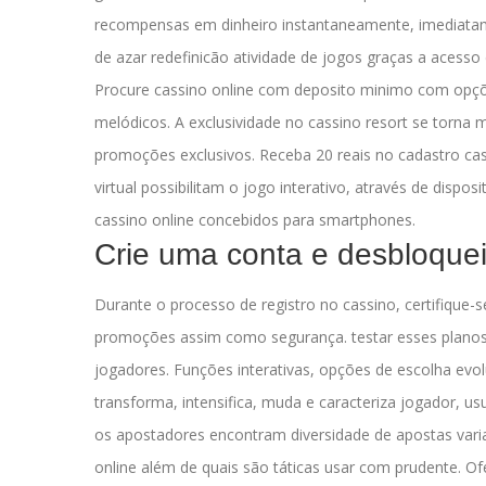
recompensas em dinheiro instantaneamente, imediatame
de azar redefinicão atividade de jogos graças a acesso 
Procure cassino online com deposito minimo com opçõ
melódicos. A exclusividade no cassino resort se torna 
promoções exclusivos. Receba 20 reais no cadastro cass
virtual possibilitam o jogo interativo, através de dispo
cassino online concebidos para smartphones.
Crie uma conta e desbloque
Durante o processo de registro no cassino, certifique-
promoções assim como segurança. testar esses planos
jogadores. Funções interativas, opções de escolha evol
transforma, intensifica, muda e caracteriza jogador, usu
os apostadores encontram diversidade de apostas vari
online além de quais são táticas usar com prudente. Of