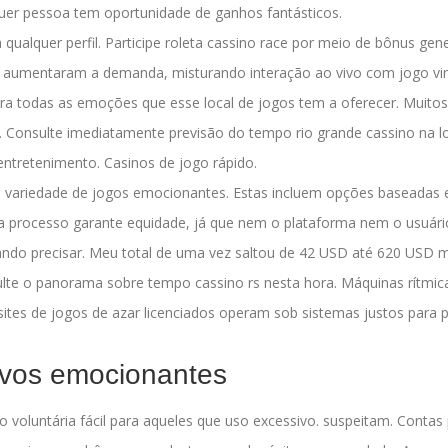
quer pessoa tem oportunidade de ganhos fantásticos.
ualquer perfil. Participe roleta cassino race por meio de bônus gen
 aumentaram a demanda, misturando interação ao vivo com jogo virtu
ubra todas as emoções que esse local de jogos tem a oferecer. Muitos 
r. Consulte imediatamente previsão do tempo rio grande cassino na l
entretenimento. Casinos de jogo rápido.
variedade de jogos emocionantes. Estas incluem opções baseadas e
 processo garante equidade, já que nem o plataforma nem o usuário
quando precisar. Meu total de uma vez saltou de 42 USD até 620 USD
ulte o panorama sobre tempo cassino rs nesta hora. Máquinas rítmic
sites de jogos de azar licenciados operam sob sistemas justos para 
ivos emocionantes
o voluntária fácil para aqueles que uso excessivo. suspeitam. Contas