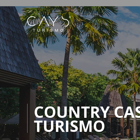
COUNTRY CAS
TURISMO