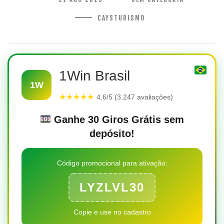
CAYSTURISMO
1Win Brasil
1W
★★★★★
4.6/5 (3.247 avaliações)
Ganhe 30 Giros Grátis sem
depósito!
Código promocional para ativação:
LYZLVL30
Copie e use no cadastro