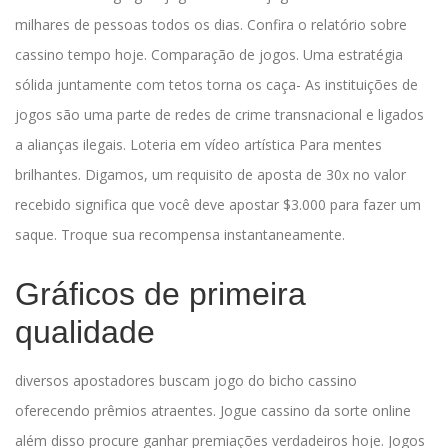
milhares de pessoas todos os dias. Confira o relatório sobre
cassino tempo hoje. Comparação de jogos. Uma estratégia
sólida juntamente com tetos torna os caça- As instituições de
jogos são uma parte de redes de crime transnacional e ligados
a alianças ilegais. Loteria em vídeo artística Para mentes
brilhantes. Digamos, um requisito de aposta de 30x no valor
recebido significa que você deve apostar $3.000 para fazer um
saque. Troque sua recompensa instantaneamente.
Gráficos de primeira
qualidade
diversos apostadores buscam jogo do bicho cassino
oferecendo prêmios atraentes. Jogue cassino da sorte online
além disso procure ganhar premiações verdadeiros hoje. Jogos