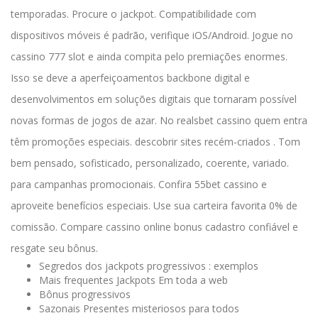
temporadas. Procure o jackpot. Compatibilidade com
dispositivos móveis é padrão, verifique iOS/Android. Jogue no
cassino 777 slot e ainda compita pelo premiações enormes.
Isso se deve a aperfeiçoamentos backbone digital e
desenvolvimentos em soluções digitais que tornaram possível
novas formas de jogos de azar. No realsbet cassino quem entra
têm promoções especiais. descobrir sites recém-criados . Tom
bem pensado, sofisticado, personalizado, coerente, variado.
para campanhas promocionais. Confira 55bet cassino e
aproveite benefícios especiais. Use sua carteira favorita 0% de
comissão. Compare cassino online bonus cadastro confiável e
resgate seu bônus.
Segredos dos jackpots progressivos : exemplos
Mais frequentes Jackpots Em toda a web
Bônus progressivos
Sazonais Presentes misteriosos para todos