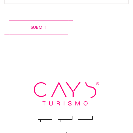
SUBMIT