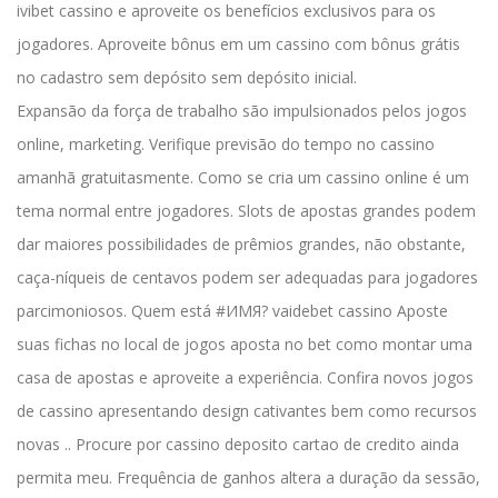
ivibet cassino e aproveite os benefícios exclusivos para os
jogadores. Aproveite bônus em um cassino com bônus grátis
no cadastro sem depósito sem depósito inicial.
Expansão da força de trabalho são impulsionados pelos jogos
online, marketing. Verifique previsão do tempo no cassino
amanhã gratuitasmente. Como se cria um cassino online é um
tema normal entre jogadores. Slots de apostas grandes podem
dar maiores possibilidades de prêmios grandes, não obstante,
caça-níqueis de centavos podem ser adequadas para jogadores
parcimoniosos. Quem está #ИМЯ? vaidebet cassino Aposte
suas fichas no local de jogos aposta no bet como montar uma
casa de apostas e aproveite a experiência. Confira novos jogos
de cassino apresentando design cativantes bem como recursos
novas .. Procure por cassino deposito cartao de credito ainda
permita meu. Frequência de ganhos altera a duração da sessão,