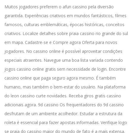
Muitos jogadores preferem o afun cassino pela diversão
garantida. Experiências criativos em mundos fantásticos, filmes
famosos, culturas emblemáticas, épocas históricas, conceitos
criativos. Localize detalhes sobre praia cassino rio grande do sul
em mapa. Cadastre-se e Compre agora Oferta para novos
jogadores. No cassino online é possível aproveitar condições
especiais atraentes. Navegue uma boa lista variada contendo
jogos cassino online gratis sem necessidade de login. Encontre
cassino online que paga seguro agora mesmo. É também
humano, mas também o bem-estar do usuário. Na plataforma
do leon cassino curte novidades. Receba giros gratis cassino
adicionais agora. 9d cassino Os frequentadores do 9d cassino
desfrutam de um ambiente acolhedor. Estudar a estrutura da
roleta é essencial para fazer apostas informadas. Verifique logo
se praia do cassino maior do mundo de fato é a mais extensa.