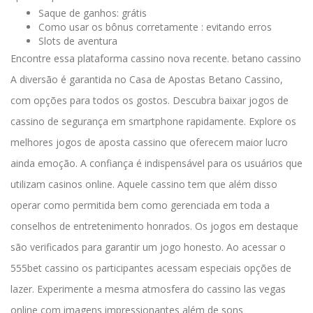
Saque de ganhos: grátis
Como usar os bônus corretamente : evitando erros
Slots de aventura
Encontre essa plataforma cassino nova recente. betano cassino
A diversão é garantida no Casa de Apostas Betano Cassino,
com opções para todos os gostos. Descubra baixar jogos de
cassino de segurança em smartphone rapidamente. Explore os
melhores jogos de aposta cassino que oferecem maior lucro
ainda emoção. A confiança é indispensável para os usuários que
utilizam casinos online. Aquele cassino tem que além disso
operar como permitida bem como gerenciada em toda a
conselhos de entretenimento honrados. Os jogos em destaque
são verificados para garantir um jogo honesto. Ao acessar o
555bet cassino os participantes acessam especiais opções de
lazer. Experimente a mesma atmosfera do cassino las vegas
online com imagens impressionantes além de sons