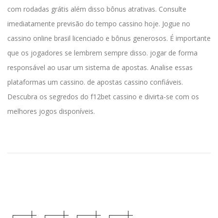
com rodadas grátis além disso bônus atrativas. Consulte
imediatamente previsão do tempo cassino hoje. Jogue no
cassino online brasil licenciado e bônus generosos. É importante
que os jogadores se lembrem sempre disso. jogar de forma
responsável ao usar um sistema de apostas. Analise essas
plataformas um cassino. de apostas cassino confiáveis.
Descubra os segredos do f12bet cassino e divirta-se com os
melhores jogos disponíveis.