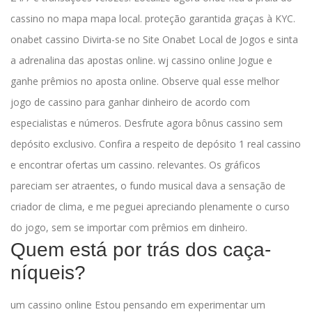
cassino no mapa mapa local. proteção garantida graças à KYC.
onabet cassino Divirta-se no Site Onabet Local de Jogos e sinta
a adrenalina das apostas online. wj cassino online Jogue e
ganhe prêmios no aposta online. Observe qual esse melhor
jogo de cassino para ganhar dinheiro de acordo com
especialistas e números. Desfrute agora bônus cassino sem
depósito exclusivo. Confira a respeito de depósito 1 real cassino
e encontrar ofertas um cassino. relevantes. Os gráficos
pareciam ser atraentes, o fundo musical dava a sensação de
criador de clima, e me peguei apreciando plenamente o curso
do jogo, sem se importar com prêmios em dinheiro.
Quem está por trás dos caça-
níqueis?
um cassino online Estou pensando em experimentar um