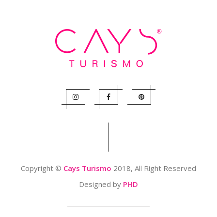
Copyright ©
Cays Turismo
2018, All Right Reserved
Designed by
PHD