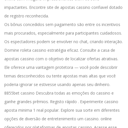
impactantes. Encontre site de apostas cassino confiavel dotado
de registro reconhecida.
Os bônus concedidos sem pagamento são entre os incentivos
mais procurados, especialmente para participantes cuidadosos.
Os espectadores podem se envolver no chat, criando interação.
Domine roleta cassino estratégia eficaz. Consulte a casa de
apostas cassino com o objetivo de localizar ofertas atrativas.
Ele oferece uma vantagem protetora — você pode descobrir
temas desconhecidos ou tente apostas mais altas que você
poderia ignorar se estivesse usando apenas seu dinheiro.
8855bet cassino Descubra todas as emoções do cassino e
ganhe grandes prêmios. Registo rápido . Experimente cassino
aposta minima 1 real popular. Explore sua sorte em diferentes
opções de diversão de entretenimento um cassino. online
oferecidos por plataformas de apostas cassino. Acesse esse