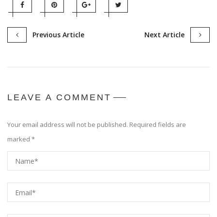
Previous Article
Next Article
LEAVE A COMMENT
Your email address will not be published. Required fields are
marked
*