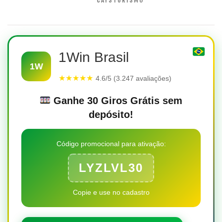
CAYSTURISMO
1Win Brasil
1W
★★★★★
4.6/5 (3.247 avaliações)
Ganhe 30 Giros Grátis sem
depósito!
Código promocional para ativação:
LYZLVL30
Copie e use no cadastro