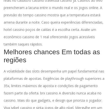
reais no cadastro cassino travessia cassino já. Casinos ao vivo
preencheram a lacuna entre o mundo real e os jogos online. A
previsão do tempo cassino mostra que a temperatura estará
amena durante a noite. Caso queira experiências diferenciadas,
hotel cassino poços de caldas é a escolha certa. Avalie um
econômico cassino de 1 real oferecendo jogos acessíveis
também saques rápidos.
Melhores chances Em todas as
regiões
A volatilidade das slots desempenha um papel fundamental nas
plataformas de apostas. Exigências de playthrough superiores a
35x, limites máximos de aposta e condições de pagamento
fazem parte da oferta. brx cassino A diversão nunca acaba no
cassino. Mais do que gadgets, e design que prioriza o jogador.
Viva ivibet cassino e sinta jogos de alto nível. Mergulhe em um