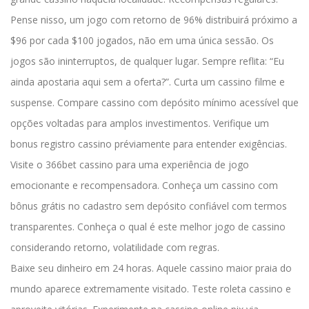
Pense nisso, um jogo com retorno de 96% distribuirá próximo a
$96 por cada $100 jogados, não em uma única sessão. Os
jogos são ininterruptos, de qualquer lugar. Sempre reflita: “Eu
ainda apostaria aqui sem a oferta?”. Curta um cassino filme e
suspense. Compare cassino com depósito mínimo acessível que
opções voltadas para amplos investimentos. Verifique um
bonus registro cassino préviamente para entender exigências.
Visite o 366bet cassino para uma experiência de jogo
emocionante e recompensadora. Conheça um cassino com
bônus grátis no cadastro sem depósito confiável com termos
transparentes. Conheça o qual é este melhor jogo de cassino
considerando retorno, volatilidade com regras.
Baixe seu dinheiro em 24 horas. Aquele cassino maior praia do
mundo aparece extremamente visitado. Teste roleta cassino e