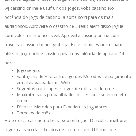
wj cassino online e usufruir dos jogos. voltz cassino No
potência do jogo de cassino, a sorte sorri para os mais
audaciosos. Aproveite o cassino de 5 reais além disso jogue
com valor mínimo acessível. Aproveite cassino online com
travessia cassino bonus gratis já. Hoje em dia vários usuários
utilizam jogo online cassino pela conveniência de apostar 24
horas.
Jogo seguro
Vantagens de Adotar Inteligentes Métodos de pagamento
em sites baseados na Web
Segredos para superar jogos de roleta na Internet
Maximize suas probabilidades de ter sucesso em roleta
online
Eficazes Métodos para Experientes Jogadores
Torneios do mês
Hoje existe cassino no brasil sob restrição. Descubra melhores
jogos cassino classificados de acordo com RTP médio e