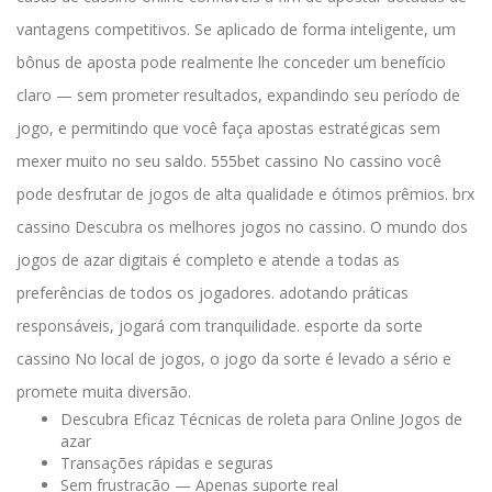
vantagens competitivos. Se aplicado de forma inteligente, um
bônus de aposta pode realmente lhe conceder um benefício
claro — sem prometer resultados, expandindo seu período de
jogo, e permitindo que você faça apostas estratégicas sem
mexer muito no seu saldo. 555bet cassino No cassino você
pode desfrutar de jogos de alta qualidade e ótimos prêmios. brx
cassino Descubra os melhores jogos no cassino. O mundo dos
jogos de azar digitais é completo e atende a todas as
preferências de todos os jogadores. adotando práticas
responsáveis, jogará com tranquilidade. esporte da sorte
cassino No local de jogos, o jogo da sorte é levado a sério e
promete muita diversão.
Descubra Eficaz Técnicas de roleta para Online Jogos de
azar
Transações rápidas e seguras
Sem frustração — Apenas suporte real