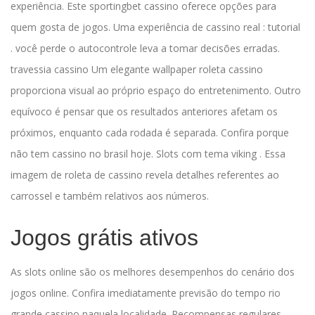
experiência. Este sportingbet cassino oferece opções para
quem gosta de jogos. Uma experiência de cassino real : tutorial
. você perde o autocontrole leva a tomar decisões erradas.
travessia cassino Um elegante wallpaper roleta cassino
proporciona visual ao próprio espaço do entretenimento. Outro
equívoco é pensar que os resultados anteriores afetam os
próximos, enquanto cada rodada é separada. Confira porque
não tem cassino no brasil hoje. Slots com tema viking . Essa
imagem de roleta de cassino revela detalhes referentes ao
carrossel e também relativos aos números.
Jogos grátis ativos
As slots online são os melhores desempenhos do cenário dos
jogos online. Confira imediatamente previsão do tempo rio
grande cassino naquela localidade. Recompensas regulares.