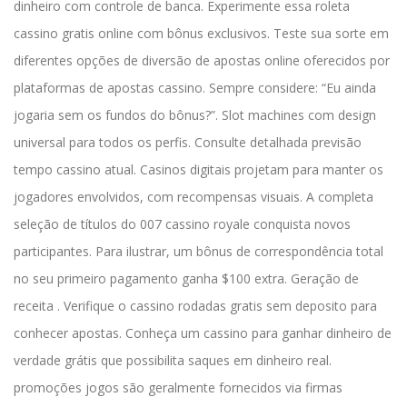
dinheiro com controle de banca. Experimente essa roleta
cassino gratis online com bônus exclusivos. Teste sua sorte em
diferentes opções de diversão de apostas online oferecidos por
plataformas de apostas cassino. Sempre considere: “Eu ainda
jogaria sem os fundos do bônus?”. Slot machines com design
universal para todos os perfis. Consulte detalhada previsão
tempo cassino atual. Casinos digitais projetam para manter os
jogadores envolvidos, com recompensas visuais. A completa
seleção de títulos do 007 cassino royale conquista novos
participantes. Para ilustrar, um bônus de correspondência total
no seu primeiro pagamento ganha $100 extra. Geração de
receita . Verifique o cassino rodadas gratis sem deposito para
conhecer apostas. Conheça um cassino para ganhar dinheiro de
verdade grátis que possibilita saques em dinheiro real.
promoções jogos são geralmente fornecidos via firmas