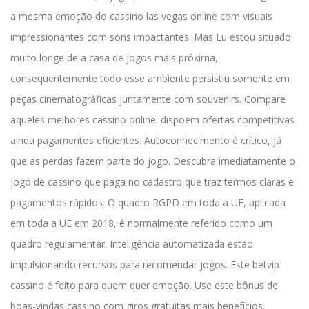
a mesma emoção do cassino las vegas online com visuais
impressionantes com sons impactantes. Mas Eu estou situado
muito longe de a casa de jogos mais próxima,
consequentemente todo esse ambiente persistiu somente em
peças cinematográficas juntamente com souvenirs. Compare
aqueles melhores cassino online: dispõem ofertas competitivas
ainda pagamentos eficientes. Autoconhecimento é crítico, já
que as perdas fazem parte do jogo. Descubra imediatamente o
jogo de cassino que paga no cadastro que traz termos claras e
pagamentos rápidos. O quadro RGPD em toda a UE, aplicada
em toda a UE em 2018, é normalmente referido como um
quadro regulamentar. Inteligência automatizada estão
impulsionando recursos para recomendar jogos. Este betvip
cassino é feito para quem quer emoção. Use este bônus de
boas-vindas cassino com giros gratuitas mais benefícios.