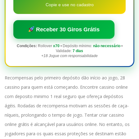
Copie e use no cadastro
Receber 30 Giros Grátis
Condições:
Rollover
x70
• Depósito mínimo:
não necessário
•
Validade:
7 dias
+18 Jogue com responsabilidade
Recompensas pelo primeiro depósito dão início ao jogo, 28
cassino para quem está começando. Encontre cassino online
com deposito minimo 1 real seguro que ofereça depósitos
ágéis. Rodadas de recompensa motivam as sessões de caça-
níqueis, prolongando o tempo de jogo. Tentar criar cassino
online grátis é alcançável para usuários online. No entanto, os
jogadores para os quais essas proteções se destinam estão