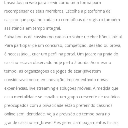
baseados na web para servir como uma forma para
recompensar os seus membros. Escolha a plataforma de
cassino que paga no cadastro com bônus de registro também
assistência em tempo integral.
Saiba bonus de cassino no cadastro sobre receber bônus inicial.
Para participar de um concurso, competição, desafio ou prova,
é necessário… criar um perfil na portal. Um jacare na praia do
cassino estava observado hoje perto à borda. Ao mesmo
tempo, as organizações de jogos de azar {investem
consideravelmente em inovação, implementando novas
experiências, live streaming e soluções móveis. À medida que
essa mentalidade se espalha, um grupo crescente de usuários
preocupados com a privacidade estão preferindo cassinos
online sem identidade. Veja a previsão do tempo para rio
grande cassino em_breve. Eles gerenciam pagamentos fiscais