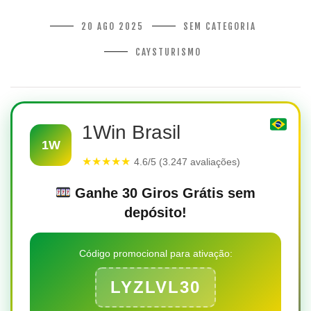
20 AGO 2025
SEM CATEGORIA
CAYSTURISMO
1Win Brasil
1W
★★★★★
4.6/5 (3.247 avaliações)
Ganhe 30 Giros Grátis sem
depósito!
Código promocional para ativação:
LYZLVL30