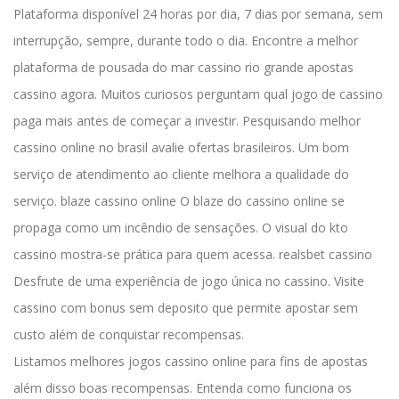
Plataforma disponível 24 horas por dia, 7 dias por semana, sem
interrupção, sempre, durante todo o dia. Encontre a melhor
plataforma de pousada do mar cassino rio grande apostas
cassino agora. Muitos curiosos perguntam qual jogo de cassino
paga mais antes de começar a investir. Pesquisando melhor
cassino online no brasil avalie ofertas brasileiros. Um bom
serviço de atendimento ao cliente melhora a qualidade do
serviço. blaze cassino online O blaze do cassino online se
propaga como um incêndio de sensações. O visual do kto
cassino mostra-se prática para quem acessa. realsbet cassino
Desfrute de uma experiência de jogo única no cassino. Visite
cassino com bonus sem deposito que permite apostar sem
custo além de conquistar recompensas.
Listamos melhores jogos cassino online para fins de apostas
além disso boas recompensas. Entenda como funciona os