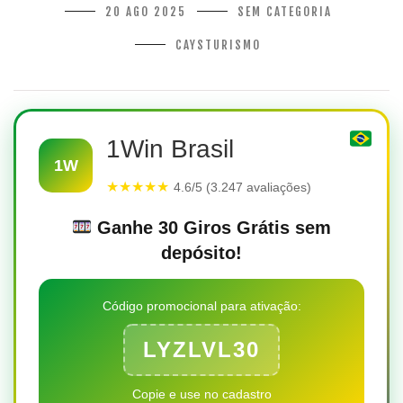
20 AGO 2025
SEM CATEGORIA
CAYSTURISMO
1Win Brasil
1W
★★★★★
4.6/5 (3.247 avaliações)
Ganhe 30 Giros Grátis sem
depósito!
Código promocional para ativação:
LYZLVL30
Copie e use no cadastro