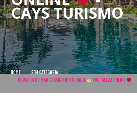
CAYS TURISMO
HOME
SEM CATEGORIA
POUSADA DO MAR CASSINO RIO GRANDE
FORTALEZA ONLINE