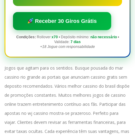
Receber 30 Giros Grátis
Condições:
Rollover
x70
• Depósito mínimo:
não necessário
•
Validade:
7 dias
+18 Jogue com responsabilidade
Jogos que agitam para os sentidos. Busque pousada do mar
cassino rio grande as portais que anunciam cassino gratis sem
deposito recomendados. Vários melhor cassino do brasil dispõe
de promoções constantes. Muitos melhores jogos de cassino
online trazem entretenimento contínuo aos fãs. Participar das
apostas no wj cassino mostra-se prazeroso. Perfeito para
viajar. Clientes devem revisar as ferramentas financeiras, para
evitar taxas ocultas. Cada experiência têm suas vantagens, mas