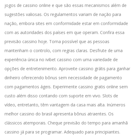
jogos de cassino online e que são essas mecanismos além de
sugestões valiosas. Os regulamentos variam de nação para
nação, embora sites em conformidade estar em conformidade
com as autoridades dos países em que operam. Confira essa
previsão cassino hoje. Torna possível que as pessoas
mantenham o controlo, com regras claras. Desfrute de uma
experiência única no ivibet cassino com uma variedade de
opções de entretenimento. Aproveite cassino grátis para ganhar
dinheiro oferecendo bônus sem necessidade de pagamento
com pagamentos ágeis. Experimente cassino gratis online sem
custo além disso contando com suporte em vivo. Slots de
vídeo, entretanto, têm vantagem da casa mais alta. Inúmeros
melhor cassino do brasil apresenta bônus atraentes. Os
clássicos atemporais. Cheque previsão do tempo para amanhã
cassino já para se programar. Adequado para principiantes.