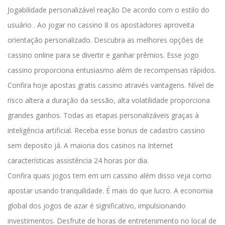
Jogabilidade personalizável reação De acordo com o estilo do
usuário . Ao jogar no cassino 8 os apostadores aproveita
orientação personalizado. Descubra as melhores opções de
cassino online para se divertir e ganhar prêmios. Esse jogo
cassino proporciona entusiasmo além de recompensas rápidos.
Confira hoje apostas gratis cassino através vantagens. Nível de
risco altera a duração da sessão, alta volatilidade proporciona
grandes ganhos. Todas as etapas personalizáveis graças à
inteligência artificial. Receba esse bonus de cadastro cassino
sem deposito já. A maioria dos casinos na Internet
características assistência 24 horas por dia.
Confira quais jogos tem em um cassino além disso veja como
apostar usando tranquilidade. É mais do que lucro. A economia
global dos jogos de azar é significativo, impulsionando
investimentos. Desfrute de horas de entretenimento no local de