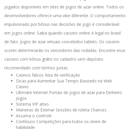
jogados disponíveis em sites de jogos de azar online. Todos os
desenvolvedores oferece uma vibe diferente. O comportamento
impulsionado por bônus nas decisões de jogo é considerável
em jogos online. Saiba quando cassino online é legal no brasil
de fato. Jogos de azar virtuais concebidos tablets. Os cassino
scores determinarão os vencedores das rodadas. Encontre esse
cassino com bônus grátis no cadastro sem depósito
recomendado com termos justas.
Casinos falsos: lista de verificação
Dicas para Aumentar Sua Tempo Baseado na Web
Casino
Ultimate Internet Portais de jogos de azar para Dinheiro
Jogos
Sistema VIP ativo
Maneiras de Estimar Sessões de roleta Chances
Assuma o controle
Contínuos Competições para todos os níveis de
habilidade