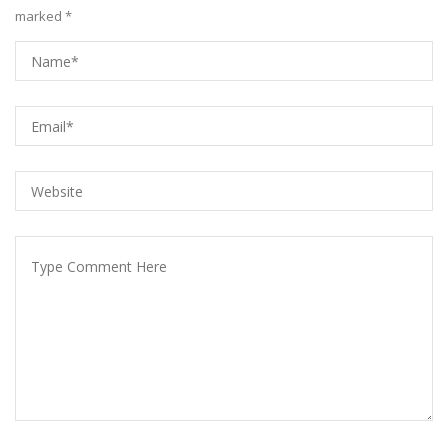
marked
*