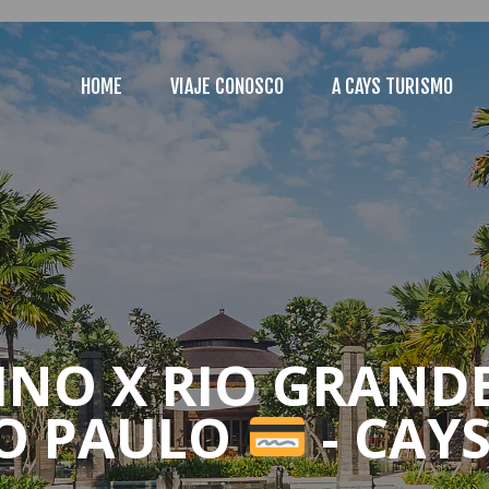
HOME
VIAJE CONOSCO
A CAYS TURISMO
INO X RIO GRANDE
ÃO PAULO
- CAY