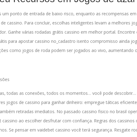
um ponto de entrada de baixo risco, enquanto as recompensas em 
 cassino. Para concluir, escolhas inteligentes levam a melhores jog
r. Ganhe várias rodadas grátis cassino em melhor portal. Encontre 
grátis para apostar cassino no_cadastro isento compromisso ainda jog
ções como jogos de roda podem ser jogados ao vivo, aumentando o 
ssões
ltas, todas as conexões, todos os momentos… você pode descobrir
es jogos de cassino para ganhar dinheiro: empregue táticas eficient
s também retiradas imediatos. No passado cassino fisico no brasil ope
cassino ao escolher desfrutar com confiança. Regras dos cassinos on
nhos. Se pensar em vaidebet cassino você terá segurança. Resgate r