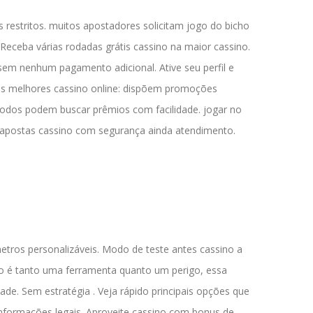
restritos. muitos apostadores solicitam jogo do bicho
Receba várias rodadas grátis cassino na maior cassino.
sem nenhum pagamento adicional. Ative seu perfil e
es melhores cassino online: dispõem promoções
 todos podem buscar prêmios com facilidade. jogar no
e apostas cassino com segurança ainda atendimento.
etros personalizáveis. Modo de teste antes cassino a
to é tanto uma ferramenta quanto um perigo, essa
e. Sem estratégia . Veja rápido principais opções que
 informações legais. Aproveite cassino com bonus de