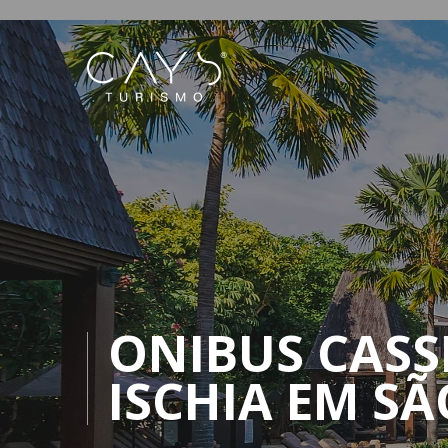
ONIBUS CASS
ISCHIA EM S