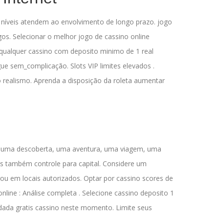
níveis atendem ao envolvimento de longo prazo. jogo
os. Selecionar o melhor jogo de cassino online
qualquer cassino com deposito minimo de 1 real
ue sem_complicação. Slots VIP limites elevados .
realismo. Aprenda a disposição da roleta aumentar
… uma descoberta, uma aventura, uma viagem, uma
es também controle para capital. Considere um
rou em locais autorizados. Optar por cassino scores de
line : Análise completa . Selecione cassino deposito 1
odada gratis cassino neste momento. Limite seus