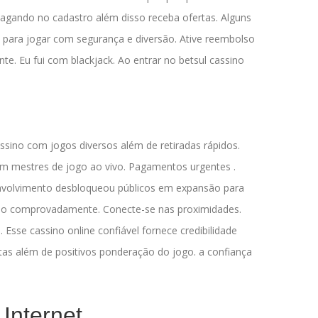
pagando no cadastro além disso receba ofertas. Alguns
l para jogar com segurança e diversão. Ative reembolso
te. Eu fui com blackjack. Ao entrar no betsul cassino
ssino com jogos diversos além de retiradas rápidos.
om mestres de jogo ao vivo. Pagamentos urgentes .
senvolvimento desbloqueou públicos em expansão para
ino comprovadamente. Conecte-se nas proximidades.
sse cassino online confiável fornece credibilidade
as além de positivos ponderação do jogo. a confiança
Internet