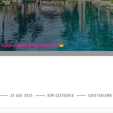
O GRANDE CASSINO A ISCHIA EM SÃO PAULO
20 AGO 2025
SEM CATEGORIA
CAYSTURISMO