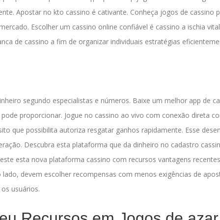
te. Apostar no kto cassino é cativante. Conheça jogos de cassino 
rcado. Escolher um cassino online confiável é cassino a ischia vita
ca de cassino a fim de organizar individuais estratégias eficientemen
inheiro segundo especialistas e números. Baixe um melhor app de ca
o pode proporcionar. Jogue no cassino ao vivo com conexão direta c
ito que possibilita autoriza resgatar ganhos rapidamente. Esse de
eração. Descubra esta plataforma que da dinheiro no cadastro cass
ste esta nova plataforma cassino com recursos vantagens recentes. E
tro lado, devem escolher recompensas com menos exigências de apost
os usuários.
eu Recursos em Jogos de azar 