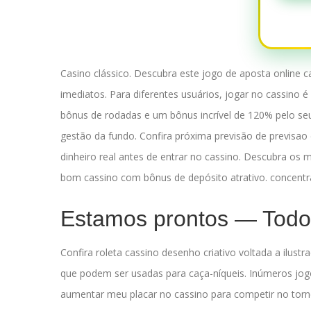
Casino clássico. Descubra este jogo de aposta online 
imediatos. Para diferentes usuários, jogar no cassin
bônus de rodadas e um bônus incrível de 120% pelo seu
gestão da fundo. Confira próxima previsão de previsa
dinheiro real antes de entrar no cassino. Descubra os m
bom cassino com bônus de depósito atrativo. concentra
Estamos prontos — Todo
Confira roleta cassino desenho criativo voltada a ilus
que podem ser usadas para caça-níqueis. Inúmeros jog
aumentar meu placar no cassino para competir no tor