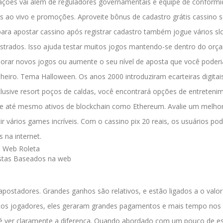
ações vai além de reguladores governamentais e equipe de conformi
s ao vivo e promoções. Aproveite bônus de cadastro grátis cassino s
s para apostar cassino após registrar cadastro também jogue vários 
gistrados. Isso ajuda testar muitos jogos mantendo-se dentro do orç
rar novos jogos ou aumente o seu nível de aposta que você poderia 
nheiro. Tema Halloween. Os anos 2000 introduziram ecarteiras digitai
inclusive resort poços de caldas, você encontrará opções de entreten
z e até mesmo ativos de blockchain como Ethereum. Avalie um melhor 
ir vários games incríveis. Com o cassino pix 20 reais, os usuários po
 na internet.
a Web Roleta
ostas Baseados na web
apostadores. Grandes ganhos são relativos, e estão ligados a o val
ertos jogadores, eles geraram grandes pagamentos e mais tempo nos 
al é ver claramente a diferença. Quando abordado com um pouco de 