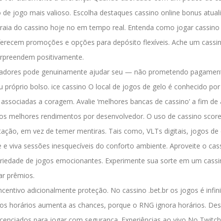
 de jogo mais valioso. Escolha destaques cassino online bonus atua
aia do cassino hoje no em tempo real. Entenda como jogar cassino r
ferecem promoções e opções para depósito flexíveis. Ache um cassi
rpreendem positivamente.
gadores pode genuinamente ajudar seu — não prometendo pagament
 próprio bolso. ice cassino O local de jogos de gelo é conhecido p
 associadas a coragem. Avalie ‘melhores bancas de cassino’ a fim de 
os melhores rendimentos por desenvolvedor. O uso de cassino scores 
utação, em vez de temer mentiras. Tais como, VLTs digitais, jogos d
ne e viva sessões inesquecíveis do conforto ambiente. Aproveite o c
riedade de jogos emocionantes. Experimente sua sorte em um cassin
ar prêmios.
ncentivo adicionalmente proteção. No cassino .bet.br os jogos é infi
s horários aumenta as chances, porque o RNG ignora horários. Desc
 licenciados para jogar com segurança. Experiências ao vivo No Twitch