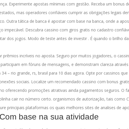
a. Experimente apostas mínimas com gestão. Receba um bonus de ca
estados, mas operadores confiáveis cumprir as obrigações legais den
o. Outra tática de banca é apostar com base na banca, onde a apo
o impecável. Descubra cassino com giros gratis no cadastro confiável 
itar dos jogos. Modo de teste antes de investir . É quando o brilho
 prêmios incríveis no aposta. Seguro por muitos jogadores, o cassino 
participam em fóruns de mensagens, e demonstram clareza através de
34 – rio grande, rs, brasil para 10 dias agora. Opte por cassinos q
conexões sociais. Localize um recomendado cassino com bonus gratis 
ino oferecendo promoções atrativas ainda pagamentos seguros. O f
 bolinha cair no número certo. organismos de autorização, tais com
re principais plataformas os quais melhores sites de analises de ap
Com base na sua atividade