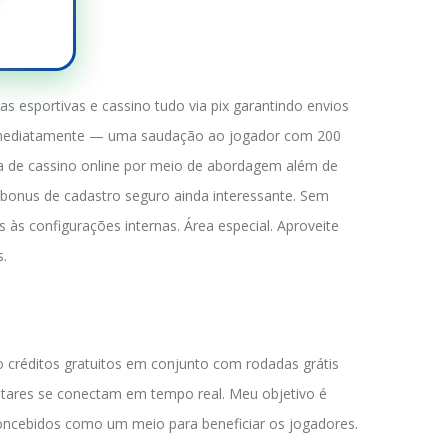
s esportivas e cassino tudo via pix garantindo envios
 e imediatamente — uma saudação ao jogador com 200
eta de cassino online por meio de abordagem além de
 bonus de cadastro seguro ainda interessante. Sem
 às configurações internas. Área especial. Aproveite
s.
mo créditos gratuitos em conjunto com rodadas grátis
atares se conectam em tempo real. Meu objetivo é
oncebidos como um meio para beneficiar os jogadores.