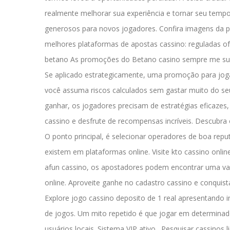
realmente melhorar sua experiência e tornar seu tempo
generosos para novos jogadores. Confira imagens da pr
melhores plataformas de apostas cassino: reguladas o
betano As promoções do Betano casino sempre me su
Se aplicado estrategicamente, uma promoção para jo
você assuma riscos calculados sem gastar muito do seu
ganhar, os jogadores precisam de estratégias eficazes,
cassino e desfrute de recompensas incríveis. Descubra 
O ponto principal, é selecionar operadores de boa rep
existem em plataformas online. Visite kto cassino onli
afun cassino, os apostadores podem encontrar uma va
online. Aproveite ganhe no cadastro cassino e conquist
Explore jogo cassino deposito de 1 real apresentando i
de jogos. Um mito repetido é que jogar em determinado
usuários locais. Sistema VIP ativo . Pesquisar cassinos