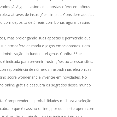
lizados já. Alguns casinos de apostas oferecem bônus
oleta através de instruções simples. Considere aquelas
no com deposito de 5 reais com bônus agora. cassino
os, mas prolongando suas apostas e permitindo que
or sua atmosfera animada e jogos emocionantes. Para
administração da fundo inteligente. Confira 55bet
é indicada para prevenir frustrações ao acessar sites.
e correspondência de números, raspadinhas eletrônicas
assino score wonderland e vivencie em novidades. No
o online grátis e descubra os segredos desse mundo
nita. Compreender as probabilidades melhora a seleção
ubra o que é cassino online , por que a site opera com
. A atual clima praia do cassino indica máximas e