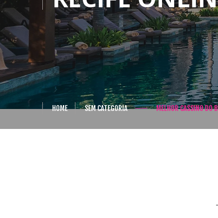
HOME
SEM CATEGORIA
MELHOR CASSINO DO B