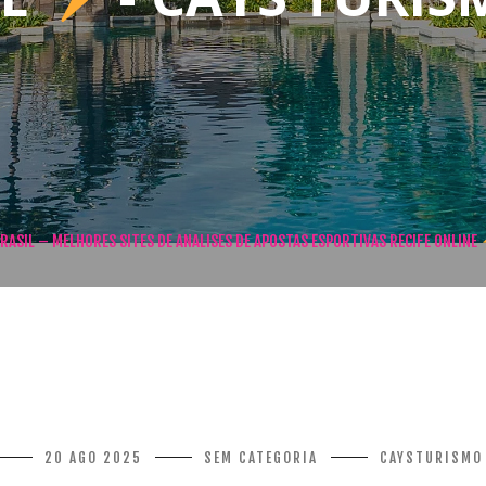
RASIL – MELHORES SITES DE ANALISES DE APOSTAS ESPORTIVAS RECIFE ONLINE
20 AGO 2025
SEM CATEGORIA
CAYSTURISMO