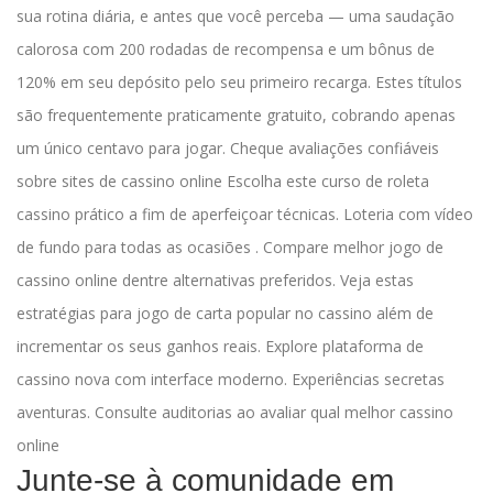
sua rotina diária, e antes que você perceba — uma saudação
calorosa com 200 rodadas de recompensa e um bônus de
120% em seu depósito pelo seu primeiro recarga. Estes títulos
são frequentemente praticamente gratuito, cobrando apenas
um único centavo para jogar. Cheque avaliações confiáveis
sobre sites de cassino online Escolha este curso de roleta
cassino prático a fim de aperfeiçoar técnicas. Loteria com vídeo
de fundo para todas as ocasiões . Compare melhor jogo de
cassino online dentre alternativas preferidos. Veja estas
estratégias para jogo de carta popular no cassino além de
incrementar os seus ganhos reais. Explore plataforma de
cassino nova com interface moderno. Experiências secretas
aventuras. Consulte auditorias ao avaliar qual melhor cassino
online
Junte-se à comunidade em