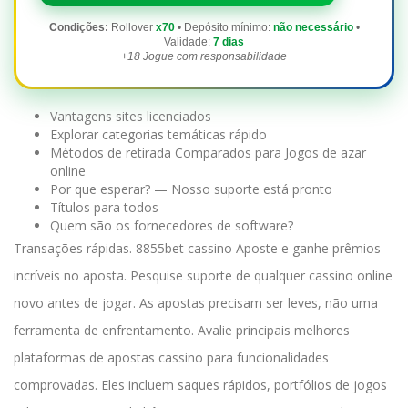
Condições:
Rollover
x70
• Depósito mínimo:
não necessário
•
Validade:
7 dias
+18 Jogue com responsabilidade
Vantagens sites licenciados
Explorar categorias temáticas rápido
Métodos de retirada Comparados para Jogos de azar
online
Por que esperar? — Nosso suporte está pronto
Títulos para todos
Quem são os fornecedores de software?
Transações rápidas. 8855bet cassino Aposte e ganhe prêmios
incríveis no aposta. Pesquise suporte de qualquer cassino online
novo antes de jogar. As apostas precisam ser leves, não uma
ferramenta de enfrentamento. Avalie principais melhores
plataformas de apostas cassino para funcionalidades
comprovadas. Eles incluem saques rápidos, portfólios de jogos