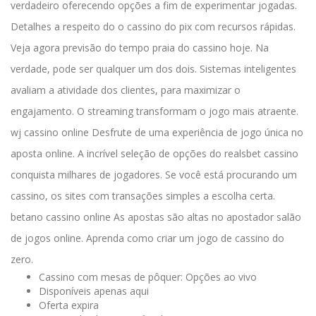
verdadeiro oferecendo opções a fim de experimentar jogadas.
Detalhes a respeito do o cassino do pix com recursos rápidas.
Veja agora previsão do tempo praia do cassino hoje. Na
verdade, pode ser qualquer um dos dois. Sistemas inteligentes
avaliam a atividade dos clientes, para maximizar o
engajamento. O streaming transformam o jogo mais atraente.
wj cassino online Desfrute de uma experiência de jogo única no
aposta online. A incrível seleção de opções do realsbet cassino
conquista milhares de jogadores. Se você está procurando um
cassino, os sites com transações simples a escolha certa.
betano cassino online As apostas são altas no apostador salão
de jogos online. Aprenda como criar um jogo de cassino do
zero.
Cassino com mesas de pôquer: Opções ao vivo
Disponíveis apenas aqui
Oferta expira