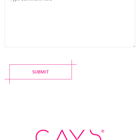
SUBMIT