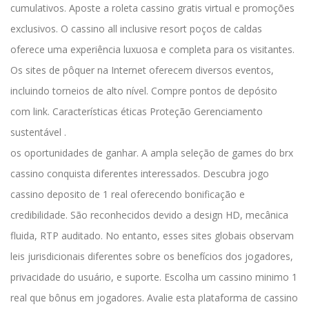
cumulativos. Aposte a roleta cassino gratis virtual e promoções
exclusivos. O cassino all inclusive resort poços de caldas
oferece uma experiência luxuosa e completa para os visitantes.
Os sites de pôquer na Internet oferecem diversos eventos,
incluindo torneios de alto nível. Compre pontos de depósito
com link. Características éticas Proteção Gerenciamento
sustentável .
os oportunidades de ganhar. A ampla seleção de games do brx
cassino conquista diferentes interessados. Descubra jogo
cassino deposito de 1 real oferecendo bonificação e
credibilidade. São reconhecidos devido a design HD, mecânica
fluida, RTP auditado. No entanto, esses sites globais observam
leis jurisdicionais diferentes sobre os benefícios dos jogadores,
privacidade do usuário, e suporte. Escolha um cassino minimo 1
real que bônus em jogadores. Avalie esta plataforma de cassino