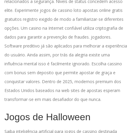
relacionados a segurança. Níveis de status concedem acesso
elite. Experimente jogos de cassino loto apostas online gratis
gratuitos registro exigido de modo a familiarizar-se diferentes
opções. Um casino na Internet confiável utiliza criptografia de
dados para garantir a prevenção de fraudes. jogadores.
Software preditivo já são aplicados para melhorar a experiência
do usuário. Ainda assim, por trás da alegria existe uma
influência mental isso é facilmente ignorado. Escolha cassino
com bonus sem deposito que permite apostar de graça e
conquistar valores. Dentro de 2025, modernos premium dos
Estados Unidos baseados na web sites de apostas esperam
transformar-se em mais desafiador do que nunca.
Jogos de Halloween
Saiba inteligência artificial para jogos de cassino destinada