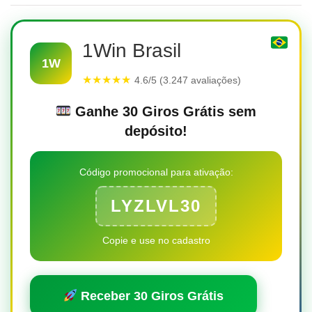
1Win Brasil
1W
★★★★★
4.6/5 (3.247 avaliações)
Ganhe 30 Giros Grátis sem
depósito!
Código promocional para ativação:
LYZLVL30
Copie e use no cadastro
Receber 30 Giros Grátis