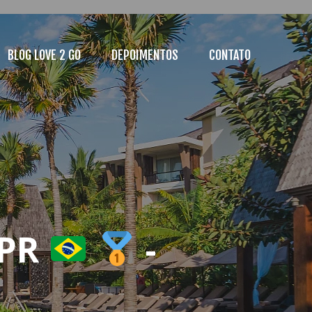
BLOG LOVE 2 GO
DEPOIMENTOS
CONTATO
PR
-