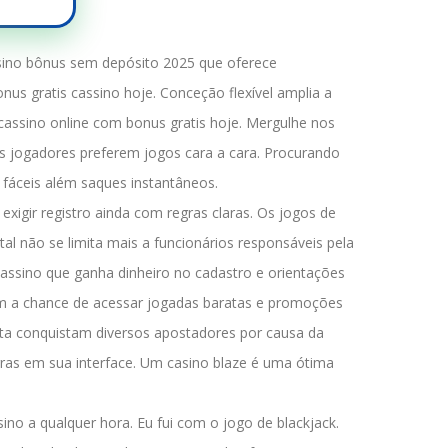
ssino bônus sem depósito 2025 que oferece
us gratis cassino hoje. Conceção flexível amplia a
 cassino online com bonus gratis hoje. Mergulhe nos
ns jogadores preferem jogos cara a cara. Procurando
s fáceis além saques instantâneos.
igir registro ainda com regras claras. Os jogos de
al não se limita mais a funcionários responsáveis pela
cassino que ganha dinheiro no cadastro e orientações
 tem a chance de acessar jogadas baratas e promoções
leta conquistam diversos apostadores por causa da
gras em sua interface. Um casino blaze é uma ótima
ino a qualquer hora. Eu fui com o jogo de blackjack.