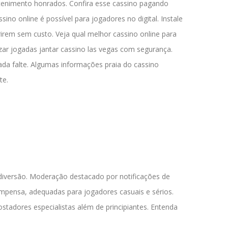
tenimento honrados. Confira esse cassino pagando
ino online é possível para jogadores no digital. Instale
irem sem custo. Veja qual melhor cassino online para
izar jogadas jantar cassino las vegas com segurança.
da falte. Algumas informações praia do cassino
te.
 diversão. Moderação destacado por notificações de
ecompensa, adequadas para jogadores casuais e sérios.
ostadores especialistas além de principiantes. Entenda