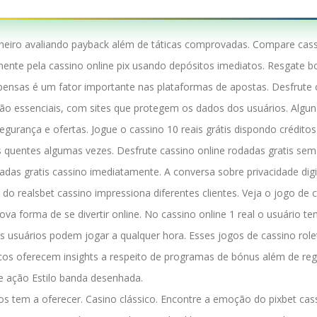
nheiro avaliando payback além de táticas comprovadas. Compare ca
te pela cassino online pix usando depósitos imediatos. Resgate bon
ompensas é um fator importante nas plataformas de apostas. Desfrute
são essenciais, com sites que protegem os dados dos usuários. Algu
egurança e ofertas. Jogue o cassino 10 reais grátis dispondo crédito
uentes algumas vezes. Desfrute cassino online rodadas gratis sem ex
adas gratis cassino imediatamente. A conversa sobre privacidade digit
o realsbet cassino impressiona diferentes clientes. Veja o jogo de 
ova forma de se divertir online. No cassino online 1 real o usuário
, os usuários podem jogar a qualquer hora. Esses jogos de cassino ro
icos oferecem insights a respeito de programas de bónus além de re
e ação Estilo banda desenhada.
gos tem a oferecer. Casino clássico. Encontre a emoção do pixbet cass