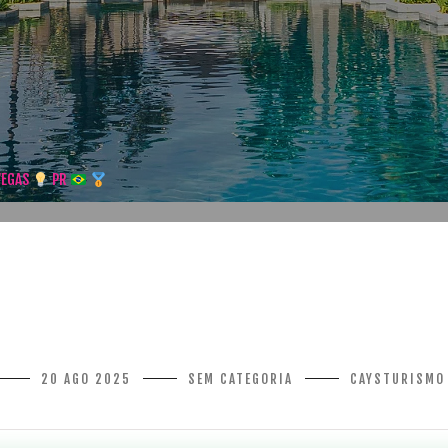
VEGAS
PR
20 AGO 2025
SEM CATEGORIA
CAYSTURISMO