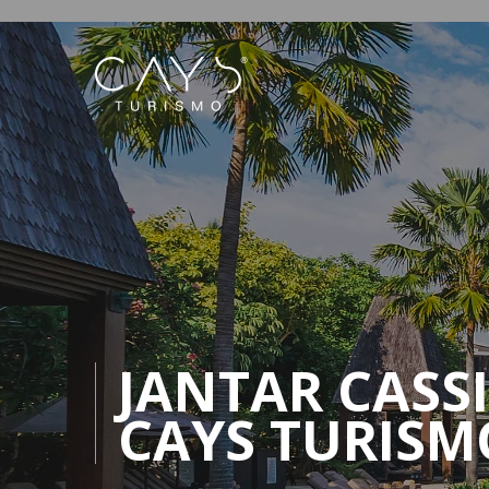
JANTAR CASS
CAYS TURISM