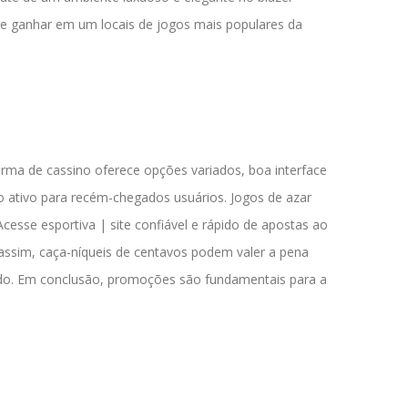
e ganhar em um locais de jogos mais populares da
orma de cassino oferece opções variados, boa interface
o ativo para recém-chegados usuários. Jogos de azar
esse esportiva | site confiável e rápido de apostas ao
ssim, caça-níqueis de centavos podem valer a pena
ado. Em conclusão, promoções são fundamentais para a