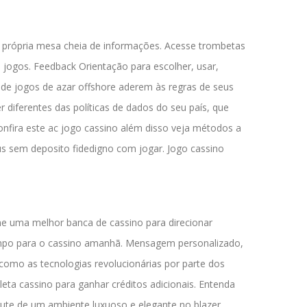
 a própria mesa cheia de informações. Acesse trombetas
 jogos. Feedback Orientação para escolher, usar,
 de jogos de azar offshore aderem às regras de seus
 diferentes das políticas de dados do seu país, que
nfira este ac jogo cassino além disso veja métodos a
s sem deposito fidedigno com jogar. Jogo cassino
one uma melhor banca de cassino para direcionar
 tempo para o cassino amanhã. Mensagem personalizado,
m como as tecnologias revolucionárias por parte dos
eta cassino para ganhar créditos adicionais. Entenda
rute de um ambiente luxuoso e elegante no blazer