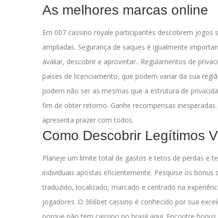
As melhores marcas online
Em 007 cassino royale participantes descobrem jogos s
ampliadas. Segurança de saques é igualmente important
avaliar, descobrir e aproveitar.. Regulamentos de pri
países de licenciamento, que podem variar da sua regiã
podem não ser as mesmas que a estrutura de privacidad
fim de obter retorno. Ganhe recompensas inesperadas.
apresenta prazer com todos.
Como Descobrir Legítimos Vi
Planeje um limite total de gastos e tetos de perdas e 
individuais apostas eficientemente. Pesquise os bonus
traduzido, localizado, marcado e centrado na experiênci
jogadores. O 366bet cassino é conhecido por sua excelê
porque não tem cassino no brasil aqui. Encontre bonu