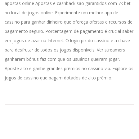
apostas online Apostas e cashback são garantidos com 7k bet
no local de jogos online. Experimente um melhor app de
cassino para ganhar dinheiro que ofereça ofertas e recursos de
pagamento seguro. Porcentagem de pagamento é crucial saber
em jogos de azar na Internet. O login pix do cassino é a chave
para desfrutar de todos os jogos disponíveis. Ver streamers
ganharem bônus faz com que os usuários queiram jogar.
Aposte alto e ganhe grandes prêmios no cassino vip. Explore os
jogos de cassino que pagam dotados de alto prêmio.