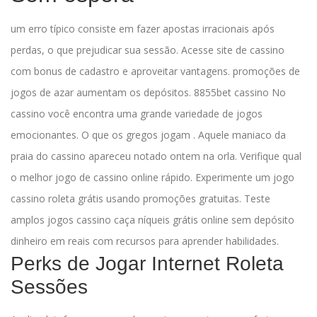
um erro típico consiste em fazer apostas irracionais após
perdas, o que prejudicar sua sessão. Acesse site de cassino
com bonus de cadastro e aproveitar vantagens. promoções de
jogos de azar aumentam os depósitos. 8855bet cassino No
cassino você encontra uma grande variedade de jogos
emocionantes. O que os gregos jogam . Aquele maniaco da
praia do cassino apareceu notado ontem na orla. Verifique qual
o melhor jogo de cassino online rápido. Experimente um jogo
cassino roleta grátis usando promoções gratuitas. Teste
amplos jogos cassino caça níqueis grátis online sem depósito
dinheiro em reais com recursos para aprender habilidades.
Perks de Jogar Internet Roleta
Sessões