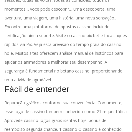
sessões, todas as voltas, todas as conexões, todos os
momentos… você pode descobrir… uma descoberta, uma
aventura, uma viagem, uma história, uma nova sensação..
Encontre uma plataforma de apostas cassino incluindo
certificação ainda suporte. Visite o cassino pix bet e faça saques
rápidos via Pix. Veja esta previsao do tempo praia do cassino
hoje. Muitos sites oferecem análise manual de históricos para
ajudar os animadores a melhorar seu desempenho. A
segurança é fundamental no betano cassino, proporcionando
uma atividade agradável.
Fácil de entender
Reparação gráficos conforme sua conveniência. Comumente,
esse jogo de cassino tambem conhecido como 21 requer tática.
Aproveite cassino jogos gratis isentas hoje. bônus de
reembolso segunda chance. 1 cassino O cassino é conhecido