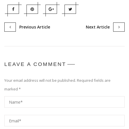
Previous Article
Next Article
LEAVE A COMMENT
Your email address will not be published. Required fields are
marked
*