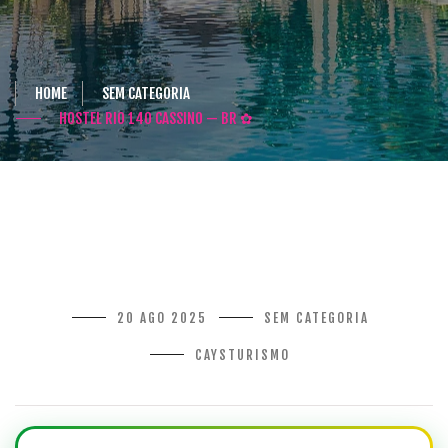
HOME
SEM CATEGORIA
HOSTEL RIO 140 CASSINO — BR ✿
20 AGO 2025
SEM CATEGORIA
CAYSTURISMO