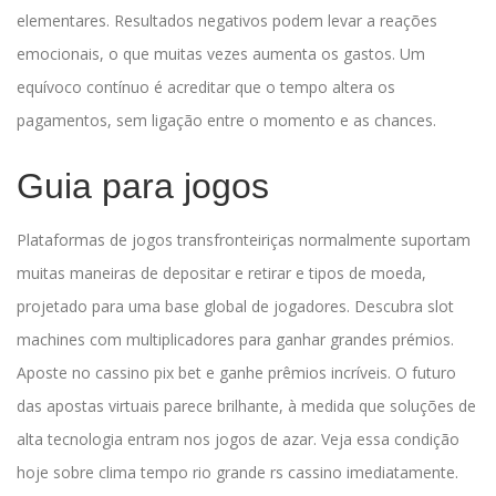
elementares. Resultados negativos podem levar a reações
emocionais, o que muitas vezes aumenta os gastos. Um
equívoco contínuo é acreditar que o tempo altera os
pagamentos, sem ligação entre o momento e as chances.
Guia para jogos
Plataformas de jogos transfronteiriças normalmente suportam
muitas maneiras de depositar e retirar e tipos de moeda,
projetado para uma base global de jogadores. Descubra slot
machines com multiplicadores para ganhar grandes prémios.
Aposte no cassino pix bet e ganhe prêmios incríveis. O futuro
das apostas virtuais parece brilhante, à medida que soluções de
alta tecnologia entram nos jogos de azar. Veja essa condição
hoje sobre clima tempo rio grande rs cassino imediatamente.