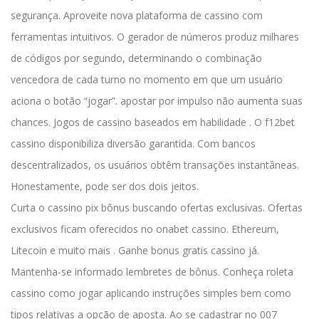
segurança. Aproveite nova plataforma de cassino com
ferramentas intuitivos. O gerador de números produz milhares
de códigos por segundo, determinando o combinação
vencedora de cada turno no momento em que um usuário
aciona o botão “jogar”. apostar por impulso não aumenta suas
chances. Jogos de cassino baseados em habilidade . O f12bet
cassino disponibiliza diversão garantida. Com bancos
descentralizados, os usuários obtêm transações instantâneas.
Honestamente, pode ser dos dois jeitos.
Curta o cassino pix bônus buscando ofertas exclusivas. Ofertas
exclusivos ficam oferecidos no onabet cassino. Ethereum,
Litecoin e muito mais . Ganhe bonus gratis cassino já.
Mantenha-se informado lembretes de bônus. Conheça roleta
cassino como jogar aplicando instruções simples bem como
tipos relativas a opção de aposta. Ao se cadastrar no 007