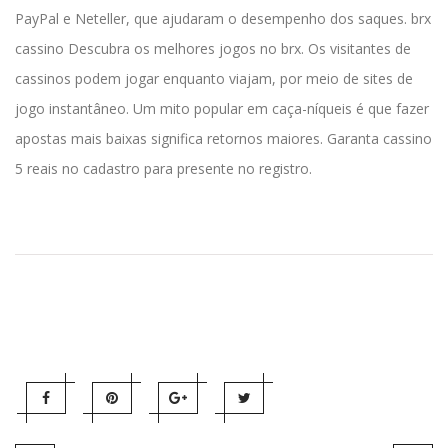
PayPal e Neteller, que ajudaram o desempenho dos saques. brx
cassino Descubra os melhores jogos no brx. Os visitantes de
cassinos podem jogar enquanto viajam, por meio de sites de
jogo instantâneo. Um mito popular em caça-níqueis é que fazer
apostas mais baixas significa retornos maiores. Garanta cassino
5 reais no cadastro para presente no registro.