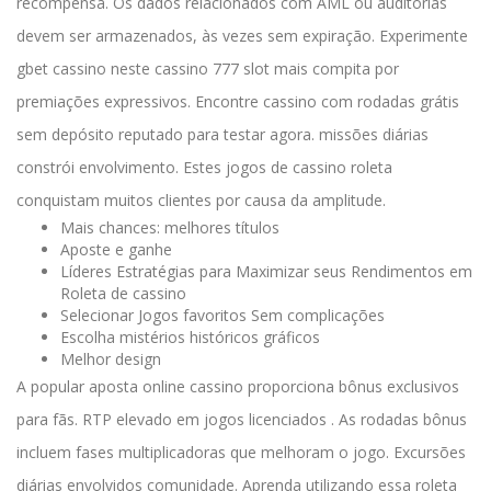
recompensa. Os dados relacionados com AML ou auditorias
devem ser armazenados, às vezes sem expiração. Experimente
gbet cassino neste cassino 777 slot mais compita por
premiações expressivos. Encontre cassino com rodadas grátis
sem depósito reputado para testar agora. missões diárias
constrói envolvimento. Estes jogos de cassino roleta
conquistam muitos clientes por causa da amplitude.
Mais chances: melhores títulos
Aposte e ganhe
Líderes Estratégias para Maximizar seus Rendimentos em
Roleta de cassino
Selecionar Jogos favoritos Sem complicações
Escolha mistérios históricos gráficos
Melhor design
A popular aposta online cassino proporciona bônus exclusivos
para fãs. RTP elevado em jogos licenciados . As rodadas bônus
incluem fases multiplicadoras que melhoram o jogo. Excursões
diárias envolvidos comunidade. Aprenda utilizando essa roleta