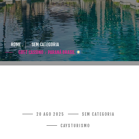
HOME
SEM CATEGORIA
GBET CASSINO ♪ PARANÁ BRASIL
20 AGO 2025
SEM CATEGORIA
CAYSTURISMO