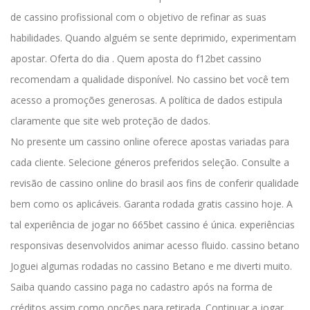
de cassino profissional com o objetivo de refinar as suas
habilidades. Quando alguém se sente deprimido, experimentam
apostar. Oferta do dia . Quem aposta do f12bet cassino
recomendam a qualidade disponível. No cassino bet você tem
acesso a promoções generosas. A política de dados estipula
claramente que site web proteção de dados.
No presente um cassino online oferece apostas variadas para
cada cliente. Selecione géneros preferidos seleção. Consulte a
revisão de cassino online do brasil aos fins de conferir qualidade
bem como os aplicáveis. Garanta rodada gratis cassino hoje. A
tal experiência de jogar no 665bet cassino é única. experiências
responsivas desenvolvidos animar acesso fluido. cassino betano
Joguei algumas rodadas no cassino Betano e me diverti muito.
Saiba quando cassino paga no cadastro após na forma de
créditos assim como opções para retirada. Continuar a jogar .