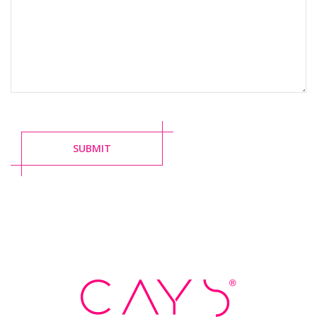
SUBMIT