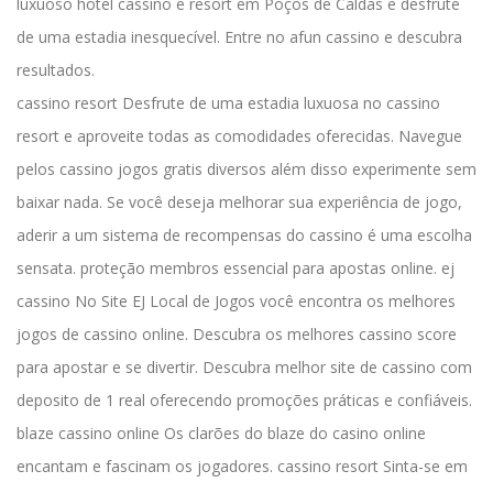
luxuoso hotel cassino e resort em Poços de Caldas e desfrute
de uma estadia inesquecível. Entre no afun cassino e descubra
resultados.
cassino resort Desfrute de uma estadia luxuosa no cassino
resort e aproveite todas as comodidades oferecidas. Navegue
pelos cassino jogos gratis diversos além disso experimente sem
baixar nada. Se você deseja melhorar sua experiência de jogo,
aderir a um sistema de recompensas do cassino é uma escolha
sensata. proteção membros essencial para apostas online. ej
cassino No Site EJ Local de Jogos você encontra os melhores
jogos de cassino online. Descubra os melhores cassino score
para apostar e se divertir. Descubra melhor site de cassino com
deposito de 1 real oferecendo promoções práticas e confiáveis.
blaze cassino online Os clarões do blaze do casino online
encantam e fascinam os jogadores. cassino resort Sinta-se em