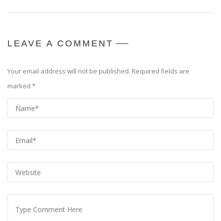
LEAVE A COMMENT
Your email address will not be published. Required fields are
marked
*