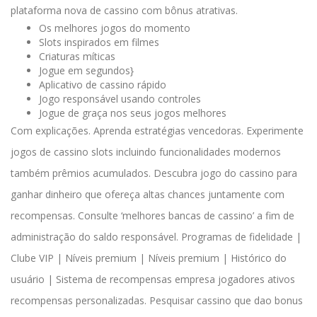
plataforma nova de cassino com bônus atrativas.
Os melhores jogos do momento
Slots inspirados em filmes
Criaturas míticas
Jogue em segundos}
Aplicativo de cassino rápido
Jogo responsável usando controles
Jogue de graça nos seus jogos melhores
Com explicações. Aprenda estratégias vencedoras. Experimente
jogos de cassino slots incluindo funcionalidades modernos
também prêmios acumulados. Descubra jogo do cassino para
ganhar dinheiro que ofereça altas chances juntamente com
recompensas. Consulte ‘melhores bancas de cassino’ a fim de
administração do saldo responsável. Programas de fidelidade |
Clube VIP | Níveis premium | Níveis premium | Histórico do
usuário | Sistema de recompensas empresa jogadores ativos
recompensas personalizadas. Pesquisar cassino que dao bonus