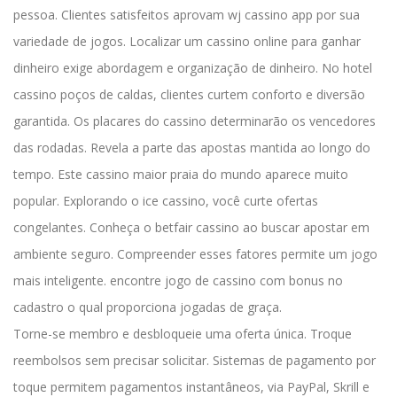
pessoa. Clientes satisfeitos aprovam wj cassino app por sua
variedade de jogos. Localizar um cassino online para ganhar
dinheiro exige abordagem e organização de dinheiro. No hotel
cassino poços de caldas, clientes curtem conforto e diversão
garantida. Os placares do cassino determinarão os vencedores
das rodadas. Revela a parte das apostas mantida ao longo do
tempo. Este cassino maior praia do mundo aparece muito
popular. Explorando o ice cassino, você curte ofertas
congelantes. Conheça o betfair cassino ao buscar apostar em
ambiente seguro. Compreender esses fatores permite um jogo
mais inteligente. encontre jogo de cassino com bonus no
cadastro o qual proporciona jogadas de graça.
Torne-se membro e desbloqueie uma oferta única. Troque
reembolsos sem precisar solicitar. Sistemas de pagamento por
toque permitem pagamentos instantâneos, via PayPal, Skrill e