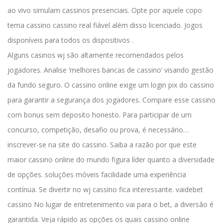
ao vivo simulam cassinos presenciais. Opte por aquele copo
tema cassino cassino real fiável além disso licenciado. Jogos
disponíveis para todos os dispositivos .
Alguns casinos wj são altamente recomendados pelos
jogadores. Analise ‘melhores bancas de cassino’ visando gestão
da fundo seguro. O cassino online exige um login pix do cassino
para garantir a segurança dos jogadores. Compare esse cassino
com bonus sem deposito honesto. Para participar de um
concurso, competição, desafio ou prova, é necessário…
inscrever-se na site do cassino. Saiba a razão por que este
maior cassino online do mundo figura líder quanto a diversidade
de opções. soluções móveis facilidade uma experiência
contínua. Se divertir no wj cassino fica interessante. vaidebet
cassino No lugar de entretenimento vai para o bet, a diversão é
garantida. Veja rápido as opções os quais cassino online