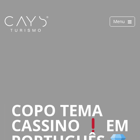
Toggle
Menu
navigation
COPO TEMA
CASSINO
EM