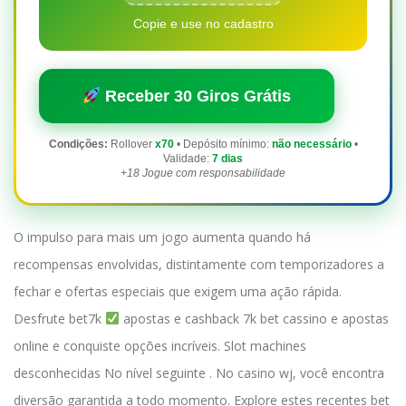
Copie e use no cadastro
Receber 30 Giros Grátis
Condições:
Rollover
x70
• Depósito mínimo:
não necessário
•
Validade:
7 dias
+18 Jogue com responsabilidade
O impulso para mais um jogo aumenta quando há
recompensas envolvidas, distintamente com temporizadores a
fechar e ofertas especiais que exigem uma ação rápida.
Desfrute bet7k
apostas e cashback 7k bet cassino e apostas
online e conquiste opções incríveis. Slot machines
desconhecidas No nível seguinte . No casino wj, você encontra
diversão garantida a todo momento. Explore estes recentes bet