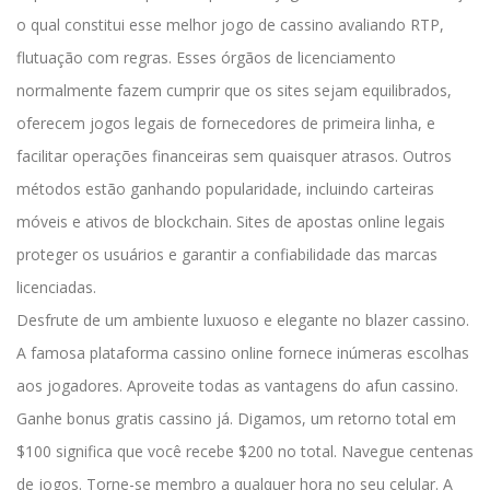
o qual constitui esse melhor jogo de cassino avaliando RTP,
flutuação com regras. Esses órgãos de licenciamento
normalmente fazem cumprir que os sites sejam equilibrados,
oferecem jogos legais de fornecedores de primeira linha, e
facilitar operações financeiras sem quaisquer atrasos. Outros
métodos estão ganhando popularidade, incluindo carteiras
móveis e ativos de blockchain. Sites de apostas online legais
proteger os usuários e garantir a confiabilidade das marcas
licenciadas.
Desfrute de um ambiente luxuoso e elegante no blazer cassino.
A famosa plataforma cassino online fornece inúmeras escolhas
aos jogadores. Aproveite todas as vantagens do afun cassino.
Ganhe bonus gratis cassino já. Digamos, um retorno total em
$100 significa que você recebe $200 no total. Navegue centenas
de jogos. Torne-se membro a qualquer hora no seu celular. A