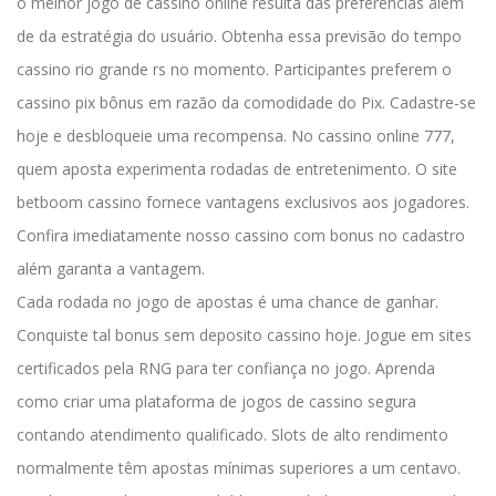
o melhor jogo de cassino online resulta das preferências além
de da estratégia do usuário. Obtenha essa previsão do tempo
cassino rio grande rs no momento. Participantes preferem o
cassino pix bônus em razão da comodidade do Pix. Cadastre-se
hoje e desbloqueie uma recompensa. No cassino online 777,
quem aposta experimenta rodadas de entretenimento. O site
betboom cassino fornece vantagens exclusivos aos jogadores.
Confira imediatamente nosso cassino com bonus no cadastro
além garanta a vantagem.
Cada rodada no jogo de apostas é uma chance de ganhar.
Conquiste tal bonus sem deposito cassino hoje. Jogue em sites
certificados pela RNG para ter confiança no jogo. Aprenda
como criar uma plataforma de jogos de cassino segura
contando atendimento qualificado. Slots de alto rendimento
normalmente têm apostas mínimas superiores a um centavo.