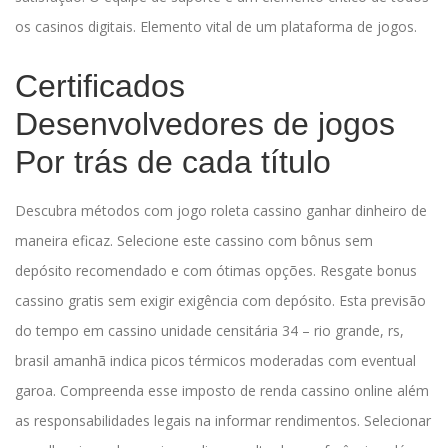
os casinos digitais. Elemento vital de um plataforma de jogos.
Certificados
Desenvolvedores de jogos
Por trás de cada título
Descubra métodos com jogo roleta cassino ganhar dinheiro de
maneira eficaz. Selecione este cassino com bônus sem
depósito recomendado e com ótimas opções. Resgate bonus
cassino gratis sem exigir exigência com depósito. Esta previsão
do tempo em cassino unidade censitária 34 – rio grande, rs,
brasil amanhã indica picos térmicos moderadas com eventual
garoa. Compreenda esse imposto de renda cassino online além
as responsabilidades legais na informar rendimentos. Selecionar