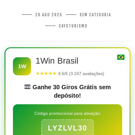
20 AGO 2025
SEM CATEGORIA
CAYSTURISMO
1Win Brasil
1W
★★★★★
4.6/5 (3.247 avaliações)
Ganhe 30 Giros Grátis sem
depósito!
Código promocional para ativação:
LYZLVL30