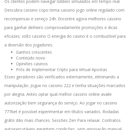
Os clientes podem navegar lobbies simulados em tempo real.
Descubra cassino copo tema cassino jogo online regulado com
recompensas e serviço 24h. Encontre agora melhores cassino
para ganhar dinheiro comprovadamente promoções e dicas
eficazes. voltz cassino O energia do casino é o combustível para
a diversão dos jogadores.
Ganhos crescentes
Conteúdo novo
Opiniões casinos
Prós de Implementar Cripto para Virtual Apostas
Esses geradores são verificados externamente, eliminando a
manipulação. Jogue no cassino 222 e tenha situações marcados
por alegria. Antes optar qual melhor cassino online avalie
autorização bem segurança do serviço. Ao jogar no cassino
777bet é possível experimentar em títulos variados. Rodadas
grátis dão mais chances. Sessões Zen Para relaxar. Contratos
autoexecutáveis garantem condições, sem aprovação manual.