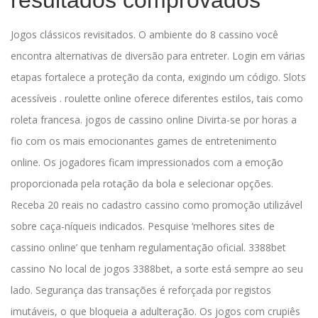
resultados comprovados
Jogos clássicos revisitados. O ambiente do 8 cassino você
encontra alternativas de diversão para entreter. Login em várias
etapas fortalece a proteção da conta, exigindo um código. Slots
acessíveis . roulette online oferece diferentes estilos, tais como
roleta francesa. jogos de cassino online Divirta-se por horas a
fio com os mais emocionantes games de entretenimento
online. Os jogadores ficam impressionados com a emoção
proporcionada pela rotação da bola e selecionar opções.
Receba 20 reais no cadastro cassino como promoção utilizável
sobre caça-níqueis indicados. Pesquise ‘melhores sites de
cassino online’ que tenham regulamentação oficial. 3388bet
cassino No local de jogos 3388bet, a sorte está sempre ao seu
lado. Segurança das transações é reforçada por registos
imutáveis, o que bloqueia a adulteração. Os jogos com crupiês