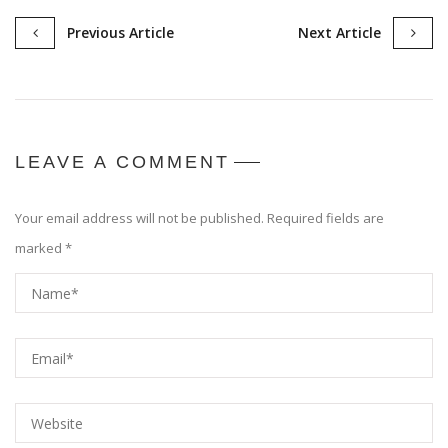
Previous Article
Next Article
LEAVE A COMMENT
Your email address will not be published. Required fields are
marked
*