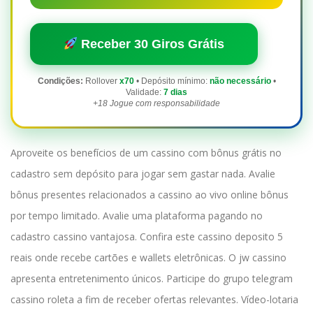
Receber 30 Giros Grátis
Condições:
Rollover
x70
• Depósito mínimo:
não necessário
•
Validade:
7 dias
+18 Jogue com responsabilidade
Aproveite os benefícios de um cassino com bônus grátis no
cadastro sem depósito para jogar sem gastar nada. Avalie
bônus presentes relacionados a cassino ao vivo online bônus
por tempo limitado. Avalie uma plataforma pagando no
cadastro cassino vantajosa. Confira este cassino deposito 5
reais onde recebe cartões e wallets eletrônicas. O jw cassino
apresenta entretenimento únicos. Participe do grupo telegram
cassino roleta a fim de receber ofertas relevantes. Vídeo-lotaria