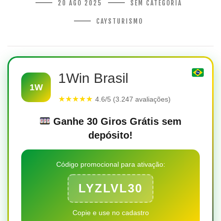
20 AGO 2025
SEM CATEGORIA
CAYSTURISMO
1Win Brasil
1W
★★★★★
4.6/5 (3.247 avaliações)
Ganhe 30 Giros Grátis sem
depósito!
Código promocional para ativação:
LYZLVL30
Copie e use no cadastro