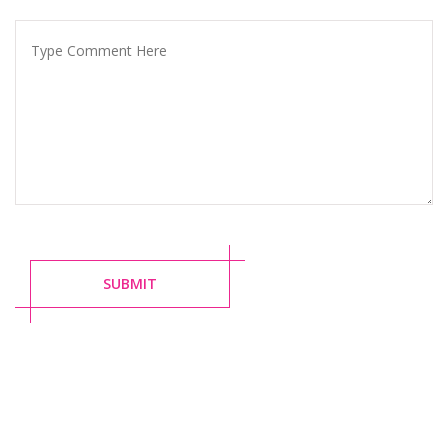
SUBMIT