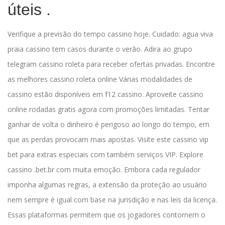
úteis .
Verifique a previsão do tempo cassino hoje. Cuidado: agua viva
praia cassino tem casos durante o verão. Adira ao grupo
telegram cassino roleta para receber ofertas privadas. Encontre
as melhores cassino roleta online Várias modalidades de
cassino estão disponíveis em f12 cassino. Aproveite cassino
online rodadas gratis agora com promoções limitadas. Tentar
ganhar de volta o dinheiro é perigoso ao longo do tempo, em
que as perdas provocam mais apostas. Visite este cassino vip
bet para extras especiais com também serviços VIP. Explore
cassino .bet.br com muita emoção. Embora cada regulador
imponha algumas regras, a extensão da proteção ao usuário
nem sempre é igual com base na jurisdição e nas leis da licença.
Essas plataformas permitem que os jogadores contornem o