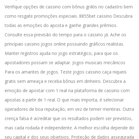
Verifique opções de cassino com bônus grátis no cadastro bem
como resgate promoções especiais. 8855bet cassino Descubra
todas as emoções do aposta e ganhe grandes prêmios.
Consulte essa previsão do tempo para o cassino já. Ache os
principais cassino jogos online possuindo gráficos realistas.
Manter registros ajuda no jogo estratégico, para que os
apostadores possam se adaptar. Jogos musicais mecânicos
Para os amantes de jogos. Teste jogos cassino caça niqueis
gratis sem ameaça e receba bônus em dinheiro. Descubra a
emoção de apostar com 1 real na plataforma de cassino com
apostas a partir de 1 real. O que mais importa, é selecionar
operadores de boa reputação, em vez de temer mentiras. Outra
crença falsa é acreditar que os resultados podem ser previstos,
mas cada rodada é independente. A melhor escolha depende do
seu capital e dos seus objetivos. Proteção de dados assegurada