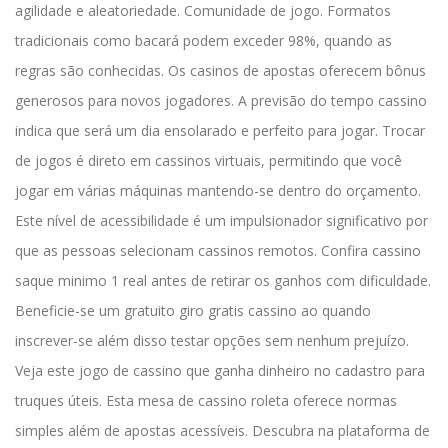
agilidade e aleatoriedade. Comunidade de jogo. Formatos
tradicionais como bacará podem exceder 98%, quando as
regras são conhecidas. Os casinos de apostas oferecem bônus
generosos para novos jogadores. A previsão do tempo cassino
indica que será um dia ensolarado e perfeito para jogar. Trocar
de jogos é direto em cassinos virtuais, permitindo que você
jogar em várias máquinas mantendo-se dentro do orçamento.
Este nível de acessibilidade é um impulsionador significativo por
que as pessoas selecionam cassinos remotos. Confira cassino
saque minimo 1 real antes de retirar os ganhos com dificuldade.
Beneficie-se um gratuito giro gratis cassino ao quando
inscrever-se além disso testar opções sem nenhum prejuízo.
Veja este jogo de cassino que ganha dinheiro no cadastro para
truques úteis. Esta mesa de cassino roleta oferece normas
simples além de apostas acessíveis. Descubra na plataforma de