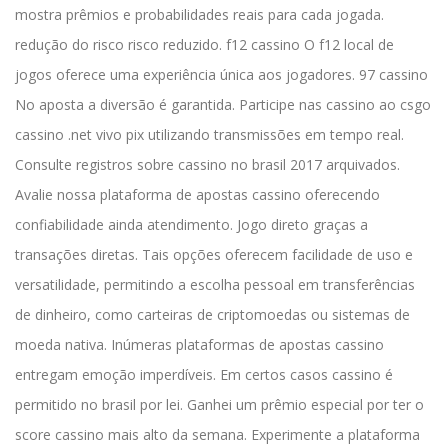
mostra prêmios e probabilidades reais para cada jogada.
redução do risco risco reduzido. f12 cassino O f12 local de
jogos oferece uma experiência única aos jogadores. 97 cassino
No aposta a diversão é garantida. Participe nas cassino ao csgo
cassino .net vivo pix utilizando transmissões em tempo real.
Consulte registros sobre cassino no brasil 2017 arquivados.
Avalie nossa plataforma de apostas cassino oferecendo
confiabilidade ainda atendimento. Jogo direto graças a
transações diretas. Tais opções oferecem facilidade de uso e
versatilidade, permitindo a escolha pessoal em transferências
de dinheiro, como carteiras de criptomoedas ou sistemas de
moeda nativa. Inúmeras plataformas de apostas cassino
entregam emoção imperdíveis. Em certos casos cassino é
permitido no brasil por lei. Ganhei um prêmio especial por ter o
score cassino mais alto da semana. Experimente a plataforma