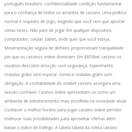
português brasileiro. confidencialidade condição fundamental
para o confiança de todos os amantes de cassino. Uma política
normal é requisito de jogo, exigindo que você tem que apostar
várias vezes. Não pare de jogar Em qualquer dispositivo,
computador, celular, tablet, onde quer que você esteja..
Movimentação segura de dinheiro proporcionam tranquilidade
por que os cassinos online dominam. Em 8855bet cassino os
usuários descobre emoção com segurança. Experimente
rodadas grátis sem esperar. comece rodadas grátis sem
obrigação. A confiabilidade do onabet cassino assegura uma
sessão confiável. Casinos online apresentam-se como um
ambiente de entretenimento mais escolhida na sociedade atual.
Conhecer o melhor horário para jogar cassino online permite
melhorar suas possibilidades para aproveitar ofertas além
baixar o índice de tráfego. A tabela tabela da roleta cassino