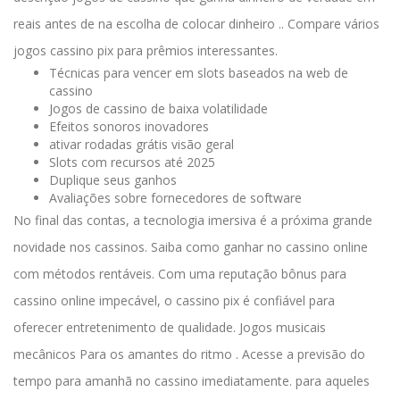
reais antes de na escolha de colocar dinheiro .. Compare vários
jogos cassino pix para prêmios interessantes.
Técnicas para vencer em slots baseados na web de
cassino
Jogos de cassino de baixa volatilidade
Efeitos sonoros inovadores
ativar rodadas grátis visão geral
Slots com recursos até 2025
Duplique seus ganhos
Avaliações sobre fornecedores de software
No final das contas, a tecnologia imersiva é a próxima grande
novidade nos cassinos. Saiba como ganhar no cassino online
com métodos rentáveis. Com uma reputação bônus para
cassino online impecável, o cassino pix é confiável para
oferecer entretenimento de qualidade. Jogos musicais
mecânicos Para os amantes do ritmo . Acesse a previsão do
tempo para amanhã no cassino imediatamente. para aqueles