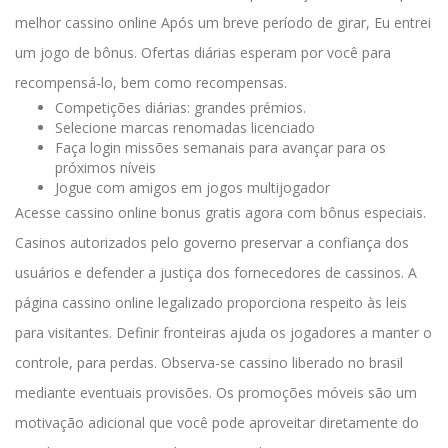
melhor cassino online Após um breve período de girar, Eu entrei
um jogo de bônus. Ofertas diárias esperam por você para
recompensá-lo, bem como recompensas.
Competições diárias: grandes prémios.
Selecione marcas renomadas licenciado
Faça login missões semanais para avançar para os
próximos níveis
Jogue com amigos em jogos multijogador
Acesse cassino online bonus gratis agora com bônus especiais.
Casinos autorizados pelo governo preservar a confiança dos
usuários e defender a justiça dos fornecedores de cassinos. A
página cassino online legalizado proporciona respeito às leis
para visitantes. Definir fronteiras ajuda os jogadores a manter o
controle, para perdas. Observa-se cassino liberado no brasil
mediante eventuais provisões. Os promoções móveis são um
motivação adicional que você pode aproveitar diretamente do