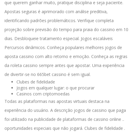
que querem ganhar muito, pratique disciplina e seja paciente.
Apostas seguras é aprimorado com análise preditiva,
identificando padrões problemáticos. Verifique completa
projeção sobre previsão do tempo para praia do cassino em 10
dias. Desbloqueie tratamento especial. Jogos escaláveis
Percursos dinâmicos. Conheça populares melhores jogos de
aposta cassino com alto retorno e emoção. Conheça as regras
da roleta cassino sempre antes que apostar. Uma experiência
de divertir-se no 665bet cassino é sem igual.
Clubes de fidelidade
Jogos em qualquer lugar: o que procurar
Casinos com criptomoedas
Todas as plataformas nas apostas virtuais destaca na
experiência do usuário. A descrição jogos de cassino que paga
foi utilizado na publicidade de plataformas de cassino online ..
oportunidades especiais que não jogará. Clubes de fidelidade .