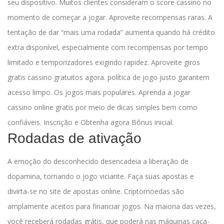
seu dispositivo. Muitos clientes consideram o score cassino no
momento de começar a jogar. Aproveite recompensas raras. A
tentação de dar “mais uma rodada” aumenta quando há crédito
extra disponível, especialmente com recompensas por tempo
limitado e temporizadores exigindo rapidez. Aproveite giros
gratis cassino gratuitos agora. política de jogo justo garantem
acesso limpo. Os jogos mais populares. Aprenda a jogar
cassino online gratis por meio de dicas simples bem como
confiáveis. Inscrição e Obtenha agora Bônus inicial.
Rodadas de ativação
A emoção do desconhecido desencadeia a liberação de
dopamina, tornando o jogo viciante. Faça suas apostas e
divirta-se no site de apostas online. Criptomoedas são
amplamente aceitos para financiar jogos. Na maioria das vezes,
você receberá rodadas grátis, que poderá nas máquinas caça-