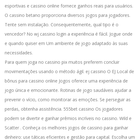
esportivas e cassino online fornece ganhos reais para usuários.
O cassino betano proporciona diversos jogos para jogadores.
Tente sem instalação. Consequentemente, qual tipo é o
vencedor? No wj cassino login a experiência é fácil. Jogue onde
e quando quiser em Um ambiente de jogo adaptado às suas
necessidades.
Para quem joga no cassino pix muitos preferem concluir
movimentações usando o método ágil. ej cassino O EJ Local de
bônus para cassino online Jogos oferece uma experiência de
jogo única e emocionante. Rotinas de jogo saudáveis ajudar a
prevenir o vício, como monitorar as emoções. Se perseguir as
perdas, obtenha assistência. 555bet cassino Os jogadores
podem se divertir e ganhar prêmios incríveis no cassino. Wild e
Scatter . Conheça os melhores jogos de cassino para ganhar
dinheiro: use táticas eficientes e gestão para capital. Escolha um