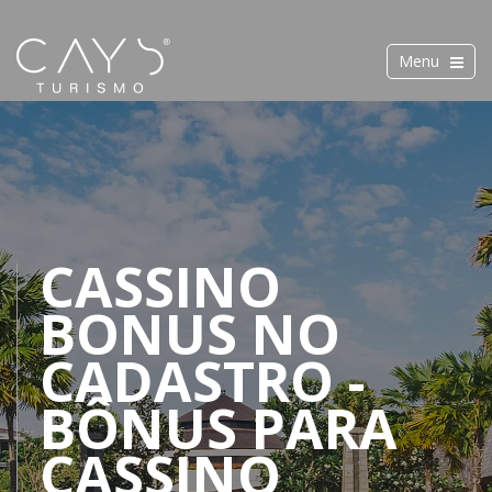
Toggle
Menu
navigation
CASSINO
BONUS NO
CADASTRO -
BÔNUS PARA
CASSINO