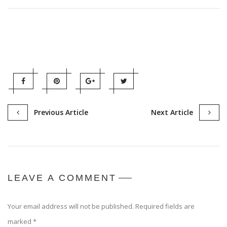
Previous Article
Next Article
LEAVE A COMMENT
Your email address will not be published. Required fields are
marked
*