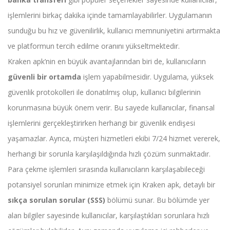
işlemlerini birkaç dakika içinde tamamlayabilirler. Uygulamanın
sunduğu bu hız ve güvenilirlik, kullanıcı memnuniyetini artırmakta
ve platformun tercih edilme oranını yükseltmektedir.
Kraken apk’nin en büyük avantajlarından biri de, kullanıcıların
güvenli bir ortamda
işlem yapabilmesidir. Uygulama, yüksek
güvenlik protokolleri ile donatılmış olup, kullanıcı bilgilerinin
korunmasına büyük önem verir. Bu sayede kullanıcılar, finansal
işlemlerini gerçekleştirirken herhangi bir güvenlik endişesi
yaşamazlar. Ayrıca, müşteri hizmetleri ekibi 7/24 hizmet vererek,
herhangi bir sorunla karşılaşıldığında hızlı çözüm sunmaktadır.
Para çekme işlemleri sırasında kullanıcıların karşılaşabileceği
potansiyel sorunları minimize etmek için Kraken apk, detaylı bir
sıkça sorulan sorular (SSS)
bölümü sunar. Bu bölümde yer
alan bilgiler sayesinde kullanıcılar, karşılaştıkları sorunlara hızlı