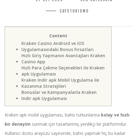
CAYSTURISMO
Content
Kraken Casino Android ve iOS
Uygulamasındaki Bonus Fırsatları
Hızlı Giriş Yapmanın Avantajları Kraken
Casino App
Hızlı Para Çekme Seçenekleri ile Kraken
apk Uygulaması
Kraken Indir apk Mobil Uygulama ile
Kazanma Stratejileri
Bonuslar ve Kampanyalarla Kraken
Indir apk Uygulaması
Kraken apk mobil uygulaması, bahis tutkunlarına
kolay ve hızlı
bir deneyim
sunmak için tasarlanmış yenilikçi bir platformdur.
Kullanıcı dostu arayüzü sayesinde, bahis yapmak hiç bu kadar