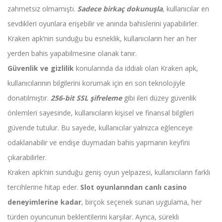
zahmetsiz olmamıştı.
Sadece birkaç dokunuşla
, kullanıcılar en
sevdikleri oyunlara erişebilir ve anında bahislerini yapabilirler.
Kraken apk’nin sunduğu bu esneklik, kullanıcıların her an her
yerden bahis yapabilmesine olanak tanır.
Güvenlik ve gizlilik
konularında da iddialı olan Kraken apk,
kullanıcılarının bilgilerini korumak için en son teknolojiyle
donatılmıştır.
256-bit SSL şifreleme
gibi ileri düzey güvenlik
önlemleri sayesinde, kullanıcıların kişisel ve finansal bilgileri
güvende tutulur. Bu sayede, kullanıcılar yalnızca eğlenceye
odaklanabilir ve endişe duymadan bahis yapmanın keyfini
çıkarabilirler.
Kraken apk’nin sunduğu geniş oyun yelpazesi, kullanıcıların farklı
tercihlerine hitap eder.
Slot oyunlarından canlı casino
deneyimlerine kadar
, birçok seçenek sunan uygulama, her
türden oyuncunun beklentilerini karşılar. Ayrıca, sürekli