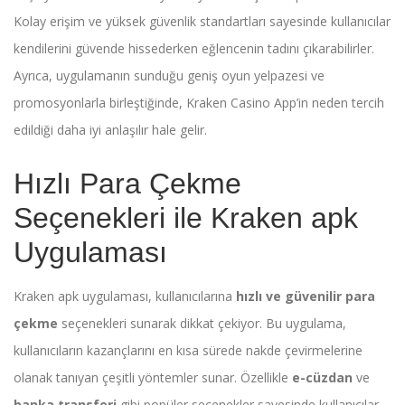
Kolay erişim ve yüksek güvenlik standartları sayesinde kullanıcılar
kendilerini güvende hissederken eğlencenin tadını çıkarabilirler.
Ayrıca, uygulamanın sunduğu geniş oyun yelpazesi ve
promosyonlarla birleştiğinde, Kraken Casino App’in neden tercih
edildiği daha iyi anlaşılır hale gelir.
Hızlı Para Çekme
Seçenekleri ile Kraken apk
Uygulaması
Kraken apk uygulaması, kullanıcılarına
hızlı ve güvenilir para
çekme
seçenekleri sunarak dikkat çekiyor. Bu uygulama,
kullanıcıların kazançlarını en kısa sürede nakde çevirmelerine
olanak tanıyan çeşitli yöntemler sunar. Özellikle
e-cüzdan
ve
banka transferi
gibi popüler seçenekler sayesinde kullanıcılar,