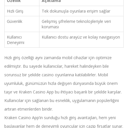
Özellik
Açıklama
Hızlı Giriş
Tek dokunuşla oyunlara erişim sağlar
Güvenlik
Gelişmiş şifreleme teknolojileriyle veri
koruması
Kullanıcı
Kullanıcı dostu arayüz ve kolay navigasyon
Deneyimi
Hızlı giriş özelliği aynı zamanda mobil cihazlar için optimize
edilmiştir. Bu sayede kullanıcılar, hareket halindeyken bile
sorunsuz bir şekilde casino oyunlarına katılabilirler. Mobil
uyumluluk, günümüzün hızla değişen dünyasında büyük önem
taşır ve Kraken Casino App bu ihtiyacı başarılı bir şekilde karşılar.
Kullanıcılar için sağlanan bu esneklik, uygulamanın popülerliğini
artıran etmenlerden biridir.
Kraken Casino App’in sunduğu hızlı giriş avantajları, hem yeni
başlayanlar hem de deneyimli oyuncular için cazip fırsatlar sunar.