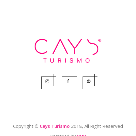
Copyright ©
Cays Turismo
2018, All Right Reserved