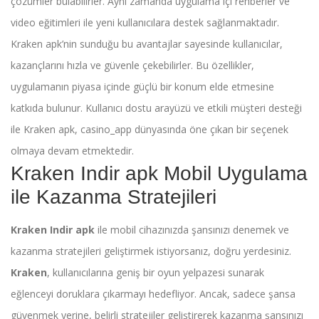
çözümler bulabilirler. Aynı zamanda uygulama içi rehberler ve
video eğitimleri ile yeni kullanıcılara destek sağlanmaktadır.
Kraken apk’nin sunduğu bu avantajlar sayesinde kullanıcılar,
kazançlarını hızla ve güvenle çekebilirler. Bu özellikler,
uygulamanın piyasa içinde güçlü bir konum elde etmesine
katkıda bulunur. Kullanıcı dostu arayüzü ve etkili müşteri desteği
ile Kraken apk, casino_app dünyasında öne çıkan bir seçenek
olmaya devam etmektedir.
Kraken Indir apk Mobil Uygulama
ile Kazanma Stratejileri
Kraken Indir apk
ile mobil cihazınızda şansınızı denemek ve
kazanma stratejileri geliştirmek istiyorsanız, doğru yerdesiniz.
Kraken
, kullanıcılarına geniş bir oyun yelpazesi sunarak
eğlenceyi doruklara çıkarmayı hedefliyor. Ancak, sadece şansa
güvenmek yerine, belirli stratejiler geliştirerek kazanma şansınızı