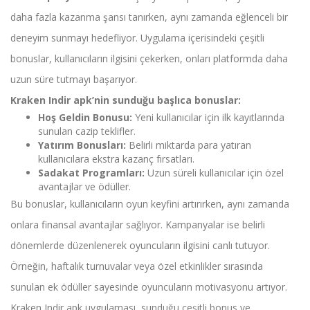
daha fazla kazanma şansı tanırken, aynı zamanda eğlenceli bir
deneyim sunmayı hedefliyor. Uygulama içerisindeki çeşitli
bonuslar, kullanıcıların ilgisini çekerken, onları platformda daha
uzun süre tutmayı başarıyor.
Kraken Indir apk’nin sunduğu başlıca bonuslar:
Hoş Geldin Bonusu:
Yeni kullanıcılar için ilk kayıtlarında
sunulan cazip teklifler.
Yatırım Bonusları:
Belirli miktarda para yatıran
kullanıcılara ekstra kazanç fırsatları.
Sadakat Programları:
Uzun süreli kullanıcılar için özel
avantajlar ve ödüller.
Bu bonuslar, kullanıcıların oyun keyfini artırırken, aynı zamanda
onlara finansal avantajlar sağlıyor. Kampanyalar ise belirli
dönemlerde düzenlenerek oyuncuların ilgisini canlı tutuyor.
Örneğin, haftalık turnuvalar veya özel etkinlikler sırasında
sunulan ek ödüller sayesinde oyuncuların motivasyonu artıyor.
Kraken Indir apk uygulaması, sunduğu çeşitli bonus ve