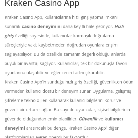
Kraken Casino App
Kraken Casino App, kullanıcılarına hızlı giriş yapma imkanı
sunarak
casino deneyimini
daha keyifli hale getiriyor.
Hızlı
giriş
özelliği sayesinde, kullanıcılar karmaşık doğrulama
süreçleriyle vakit kaybetmeden doğrudan oyunlara erişim
sağlayabiliyor. Bu da özellikle zamanın değerli olduğu anlarda
büyük bir avantaj sağlıyor. Kullanıcılar, tek bir dokunuşla favori
oyunlarına ulaşabilir ve eğlencenin tadını çıkarabilir.
Kraken Casino App’in sunduğu hızlı giriş özelliği, güvenlikten ödün
vermeden kullanıcı dostu bir deneyim sunar. Uygulama, gelişmiş
şifreleme teknolojileri kullanarak kullanıcı bilgilerini korur ve
güvenli bir ortam sağlar. Bu sayede oyuncular, kişisel bilgilerinin
güvende olduğundan emin olabilirler.
Güvenlik
ve
kullanıcı
deneyimi
arasındaki bu denge, Kraken Casino App’i diğer
platformlardan ayıran önemli bir faktördür.